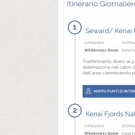
Itinerario Giornalie
1
Seward/ Kenai 
CATEGORIA
SISTEM
Wilderness Room
Kenai F
Trasferimento libero al po
sistemazione nel cabin, 
dell'area camminando per 
MAPPA PUNTI DI INTE
2
Kenai Fjords Na
CATEGORIA
SISTEM
Wilderness Room
Kenai F