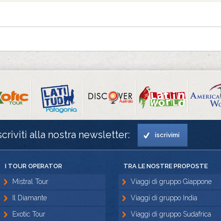
scriviti alla nostra newsletter:
iscrivimi
I TOUR OPERATOR
TRA LE NOSTRE PROPOSTE
Mistral Tour
Viaggi di gruppo Giappone
Il Diamante
Viaggi di gruppo India
Exotic Tour
Viaggi di gruppo Sudafrica