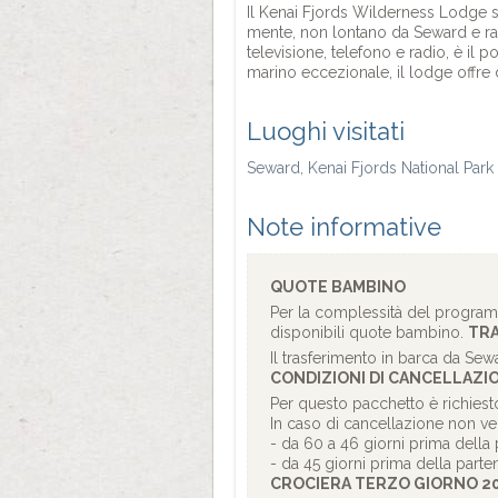
Il Kenai Fjords Wilderness Lodge si
mente, non lontano da Seward e rag
televisione, telefono e radio, è il 
marino eccezionale, il lodge offre
Luoghi visitati
Seward, Kenai Fjords National Park
Note informative
QUOTE BAMBINO
Per la complessità del programm
disponibili quote bambino.
TRA
Il trasferimento in barca da Sewa
CONDIZIONI DI CANCELLAZI
Per questo pacchetto è richiest
In caso di cancellazione non ver
- da 60 a 46 giorni prima della
- da 45 giorni prima della part
CROCIERA TERZO GIORNO 2