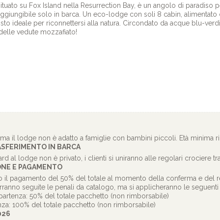
tuato su Fox Island nella Resurrection Bay, è un angolo di paradiso per
giungibile solo in barca. Un eco-lodge con soli 8 cabin, alimentato d
posto ideale per riconnettersi alla natura. Circondato da acque blu-verd
 delle vedute mozzafiato!
a il lodge non è adatto a famiglie con bambini piccoli. Età minima ri
SFERIMENTO IN BARCA
rd al lodge non è privato, i clienti si uniranno alle regolari crociere t
ONE E PAGAMENTO
o il pagamento del 50% del totale al momento della conferma e del r
ranno seguite le penali da catalogo, ma si applicheranno le seguenti p
 partenza: 50% del totale pacchetto (non rimborsabile)
enza: 100% del totale pacchetto (non rimborsabile)
026