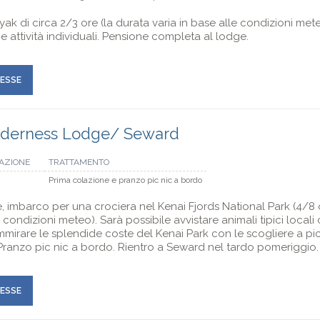
ak di circa 2/3 ore (la durata varia in base alle condizioni meteo
 e attività individuali. Pensione completa al lodge.
RESSE
ilderness Lodge/ Seward
AZIONE
TRATTAMENTO
Prima colazione e pranzo pic nic a bordo
 imbarco per una crociera nel Kenai Fjords National Park (4/8 or
 condizioni meteo). Sarà possibile avvistare animali tipici local
 ammirare le splendide coste del Kenai Park con le scogliere a p
Pranzo pic nic a bordo. Rientro a Seward nel tardo pomeriggio.
RESSE