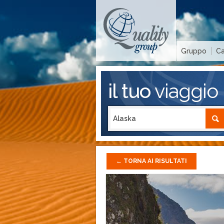
Gruppo
Ca
il tuo
viaggio
←
TORNA AI RISULTATI