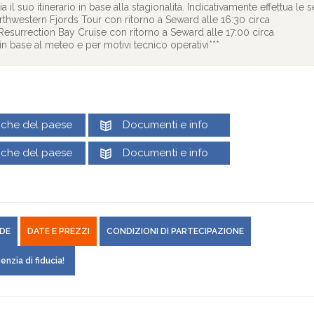
 il suo itinerario in base alla stagionalità. Indicativamente effettua le s
rthwestern Fjords Tour con ritorno a Seward alle 16:30 circa
 Resurrection Bay Cruise con ritorno a Seward alle 17:00 circa
e in base al meteo e per motivi tecnico operativi***
tiche del paese
Documenti e info
tiche del paese
Documenti e info
DE
DATE E PREZZI
CONDIZIONI DI PARTECIPAZIONE
enzia di fiducia!