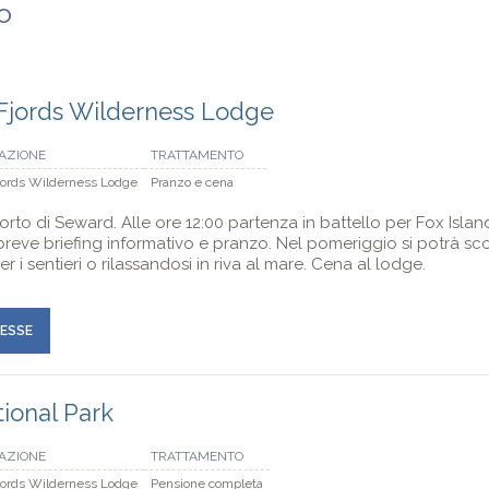
ro
Fjords Wilderness Lodge
AZIONE
TRATTAMENTO
jords Wilderness Lodge
Pranzo e cena
rto di Seward. Alle ore 12:00 partenza in battello per Fox Island (
breve briefing informativo e pranzo. Nel pomeriggio si potrà sc
i sentieri o rilassandosi in riva al mare. Cena al lodge.
RESSE
tional Park
AZIONE
TRATTAMENTO
jords Wilderness Lodge
Pensione completa