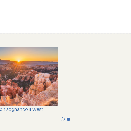
HOPPING PER IL BLACK FRIDAY
STATI UNITI la scelta giusta 
1
2