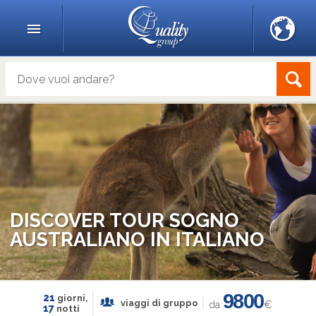
DISCOVER TOUR SOGNO
AUSTRALIANO IN ITALIANO
9800
21
giorni,
viaggi di gruppo
da
€
17
notti