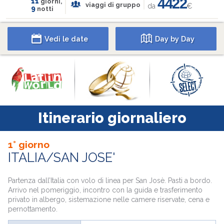
4422
11
giorni,
viaggi di gruppo
da
€
9
notti
Vedi le date
Day by Day
Itinerario giornaliero
1° giorno
ITALIA/SAN JOSE'
Partenza dall’Italia con volo di linea per San Josè. Pasti a bordo.
Arrivo nel pomeriggio, incontro con la guida e trasferimento
privato in albergo, sistemazione nelle camere riservate, cena e
pernottamento.