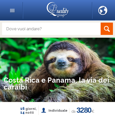
Costa Rica e Panama, la via dei
caraibi
3280
16
giorni,
Individuale
da
€
14
notti