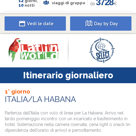
3728
12
giorni,
viaggi di gruppo
da
€
10
notti
Vedi le date
Day by Day
Itinerario giornaliero
1° giorno
ITALIA/LA HABANA
Partenza dall’Italia con volo di linea per La Habana. Arrivo nel
tardo pomeriggio incontro con un incaricato e trasferimento in
hotel. Sistemazione nella camera riservata, cena light o snack (in
dipendenza dell’orario di arrivo) e pernottamento.