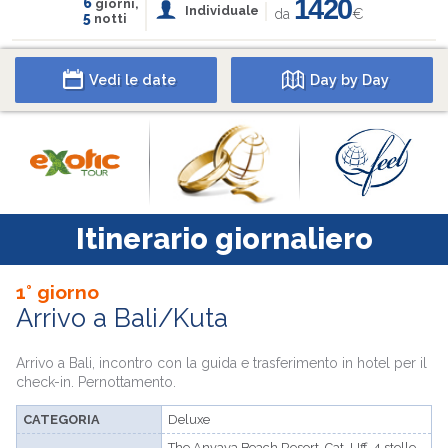
1420
6
giorni,
Individuale
da
€
5
notti
Vedi le date
Day by Day
Itinerario giornaliero
1° giorno
Arrivo a Bali/Kuta
Arrivo a Bali, incontro con la guida e trasferimento in hotel per il
check-in. Pernottamento.
CATEGORIA
Deluxe
The Anvaya Beach Resort, Cat. Uff. 4 stelle,