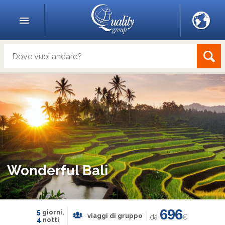
Wonderful Bali
696
5
giorni,
viaggi di gruppo
da
€
4
notti