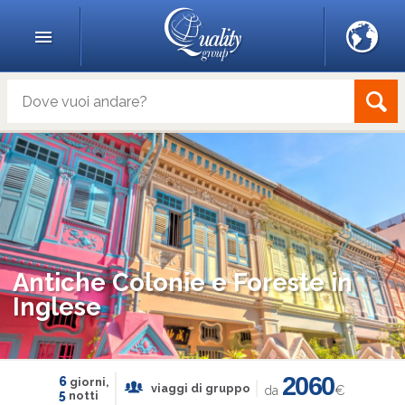
Antiche Colonie e Foreste in
Inglese
2060
6
giorni,
viaggi di gruppo
da
€
5
notti