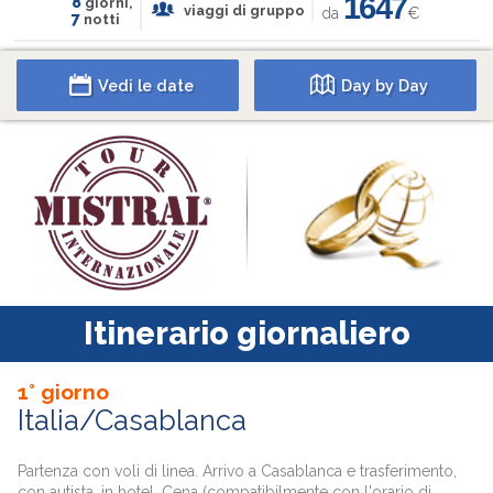
1647
8
giorni,
viaggi di gruppo
da
€
7
notti
Vedi le date
Day by Day
Itinerario giornaliero
1° giorno
Italia/Casablanca
Partenza con voli di linea. Arrivo a Casablanca e trasferimento,
con autista, in hotel. Cena (compatibilmente con l'orario di