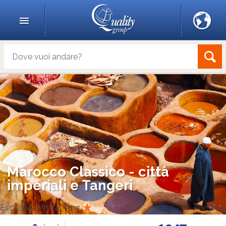
Marocco Classico - città
imperiali e Tangeri
Esclusiva Mistral Tour