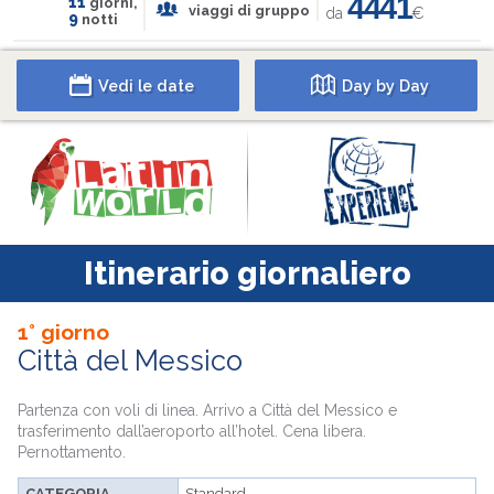
4441
11
giorni,
viaggi di gruppo
da
€
9
notti
Vedi le date
Day by Day
Itinerario giornaliero
1° giorno
Città del Messico
Partenza con voli di linea. Arrivo a Città del Messico e
trasferimento dall’aeroporto all’hotel. Cena libera.
Pernottamento.
CATEGORIA
Standard