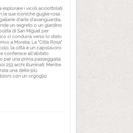
esplorare i vicoli acciottolati
 le sue iconiche guglie rosa
gallerie d'arte d'avanguardia,
conde un segreto o un giardino
olita di San Miguel per
co ci condurrà verso lo stato
rivo a Morelia: La "Città Rosa"
ecolo, la città è un capolavoro
e conferisce all'abitato
empo per una prima passeggiata
i 253 archi illuminati. Mentre
erata una delle più
dizioni con un orgoglio