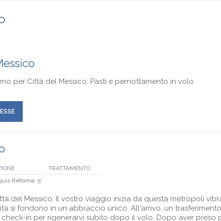
ro
 Messico
no per Città del Messico. Pasti e pernottamento in volo
RESSE
o
ZIONE
TRATTAMENTO
quis Reforma, 5*
ittà del Messico. Il vostro viaggio inizia da questa metropoli vib
à si fondono in un abbraccio unico. All'arrivo, un trasferimento 
 check-in per rigenerarvi subito dopo il volo. Dopo aver preso