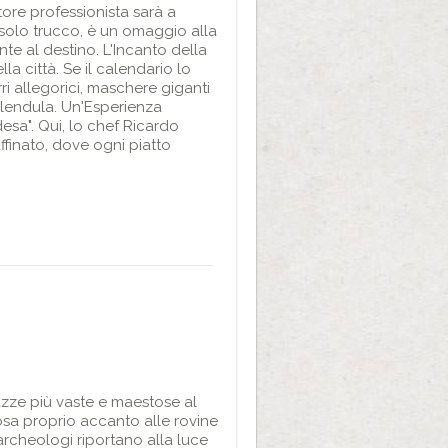
tore professionista sarà a
 solo trucco, è un omaggio alla
nte al destino. L'Incanto della
la città. Se il calendario lo
ri allegorici, maschere giganti
alendula. Un'Esperienza
esa". Qui, lo chef Ricardo
ffinato, dove ogni piatto
iazze più vaste e maestose al
osa proprio accanto alle rovine
archeologi riportano alla luce