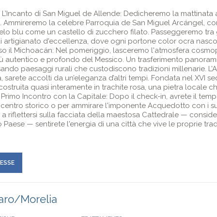
 L’Incanto di San Miguel de Allende: Dedicheremo la mattinata a 
 Ammireremo la celebre Parroquia de San Miguel Arcángel, con
ielo blu come un castello di zucchero filato. Passeggeremo tra 
he di artigianato d'eccellenza, dove ogni portone color ocra nas
rso il Michoacán: Nel pomeriggio, lasceremo l'atmosfera cosmop
iù autentico e profondo del Messico. Un trasferimento panorami
ndo paesaggi rurali che custodiscono tradizioni millenarie. L’Ar
a, sarete accolti da un’eleganza d’altri tempi. Fondata nel XVI s
costruita quasi interamente in trachite rosa, una pietra locale ch
Il Primo Incontro con la Capitale: Dopo il check-in, avrete il t
l centro storico o per ammirare l'imponente Acquedotto con i suo
no a riflettersi sulla facciata della maestosa Cattedrale — consid
 Paese — sentirete l'energia di una città che vive le proprie tra
RESSE
aro/Morelia