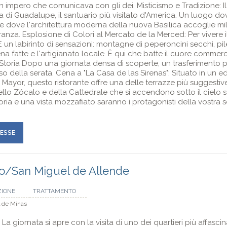
 un impero che comunicava con gli dei. Misticismo e Tradizione: 
ra di Guadalupe, il santuario più visitato d'America. Un luogo d
 dove l'architettura moderna della nuova Basilica accoglie milio
anza. Esplosione di Colori al Mercato de la Merced: Per vivere i
n labirinto di sensazioni: montagne di peperoncini secchi, pile d
na fatte e l'artigianato locale. È qui che batte il cuore commerc
la Storia Dopo una giornata densa di scoperte, un trasferimento
 della serata. Cena a "La Casa de las Sirenas": Situato in un ed
 Mayor, questo ristorante offre una delle terrazze più suggestiv
ello Zócalo e della Cattedrale che si accendono sotto il cielo s
oria e una vista mozzafiato saranno i protagonisti della vostra s
RESSE
co/San Miguel de Allende
ZIONE
TRATTAMENTO
l de Minas
La giornata si apre con la visita di uno dei quartieri più affascina