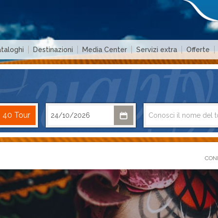
taloghi
Destinazioni
Media Center
Servizi extra
Offerte
COND