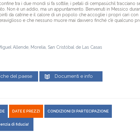
nfine tra i due mondi si fa sottile, i petali di cempasúchil tracciano sen
to. Non è un addio, ma un appuntamento. Benvenuti in Messico durant
 dipinti da catrine e il calore di un popolo che accoglie i propri cari con 
meraviglioso e che nessuno muore mai davvero finché c’è qualcuno pro
Miguel Allende, Morelia, San Cristóbal de Las Casas
tiche del paese
Documenti e info
DE
DATE E PREZZI
CONDIZIONI DI PARTECIPAZIONE
enzia di fiducia!