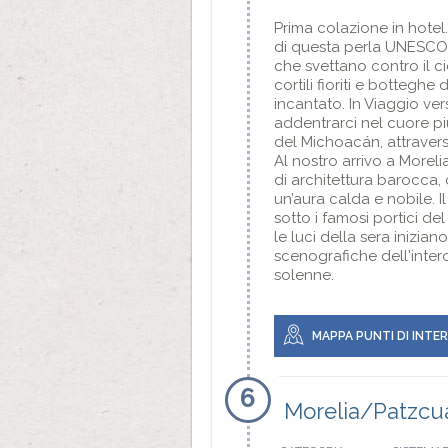
Prima colazione in hotel.
di questa perla UNESCO.
che svettano contro il c
cortili fioriti e botteg
incantato. In Viaggio ve
addentrarci nel cuore p
del Michoacán, attraversa
Al nostro arrivo a Moreli
di architettura barocca, 
un’aura calda e nobile. 
sotto i famosi portici de
le luci della sera inizia
scenografiche dell'intero
solenne.
MAPPA PUNTI DI INTE
6
Morelia/Patzcu