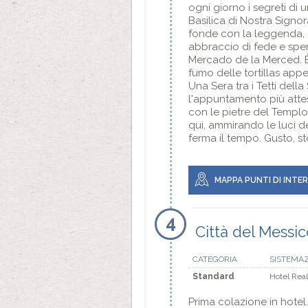
ogni giorno i segreti di
Basilica di Nostra Signo
fonde con la leggenda, e
abbraccio di fede e sper
Mercado de la Merced. È u
fumo delle tortillas appe
Una Sera tra i Tetti del
l'appuntamento più atteso
con le pietre del Templo
qui, ammirando le luci d
ferma il tempo. Gusto, st
MAPPA PUNTI DI INTE
4
Città del Messi
CATEGORIA
SISTEMA
Standard
Hotel Rea
Prima colazione in hotel. 