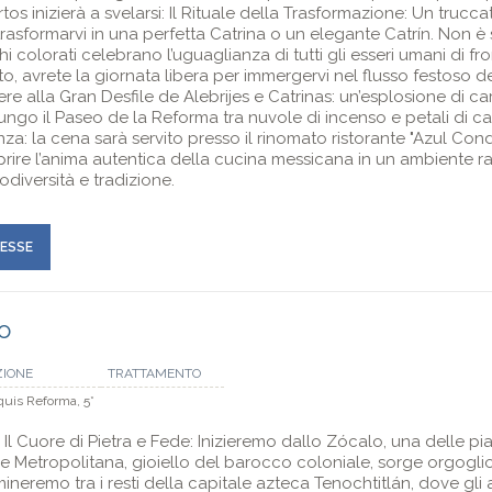
os inizierà a svelarsi: Il Rituale della Trasformazione: Un trucca
trasformarvi in una perfetta Catrina o un elegante Catrín. Non è
i colorati celebrano l’uguaglianza di tutti gli esseri umani di fro
nto, avrete la giornata libera per immergervi nel flusso festoso del
re alla Gran Desfile de Alebrijes e Catrinas: un’esplosione di car
lungo il Paseo de la Reforma tra nuvole di incenso e petali di c
a: la cena sarà servito presso il rinomato ristorante "Azul Cond
prire l’anima autentica della cucina messicana in un ambiente ra
odiversità e tradizione.
RESSE
o
ZIONE
TRATTAMENTO
quis Reforma, 5*
 Il Cuore di Pietra e Fede: Inizieremo dallo Zócalo, una delle p
e Metropolitana, gioiello del barocco coloniale, sorge orgogli
eremo tra i resti della capitale azteca Tenochtitlán, dove gli 