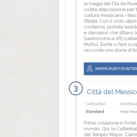
la magia del Día de Muert
vostra disposizione per 
cultura messicana: i tesch
Sfilata: Con il volto dipi
conferma, potrete assiste
e danzatori che sfilano 
Gastronomica d'Eccellenz
Muñoz Zurita vi farà sco
racconta una storia di bi
MAPPA PUNTI DI INTE
3
Città del Messic
CATEGORIA
SISTEMA
Standard
Hotel Mar
Prima colazione in hotel.
mondo. Qui, la Cattedral
del Templo Mayor. Cammin