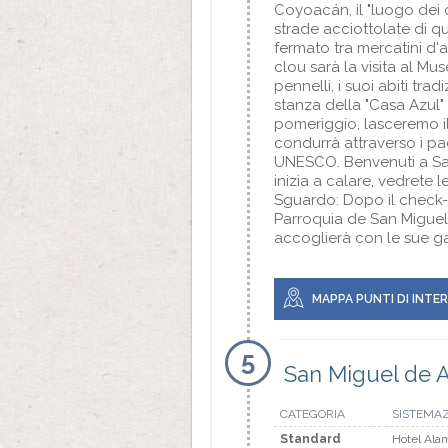
Coyoacán, il "luogo dei
strade acciottolate di qu
fermato tra mercatini d'ar
clou sarà la visita al Mu
pennelli, i suoi abiti trad
stanza della "Casa Azul"
pomeriggio, lasceremo il
condurrà attraverso i pa
UNESCO. Benvenuti a San 
inizia a calare, vedrete 
Sguardo: Dopo il check-i
Parroquia de San Miguel 
accoglierà con le sue ga
MAPPA PUNTI DI INTE
5
San Miguel de 
CATEGORIA
SISTEMA
Standard
Hotel Alam