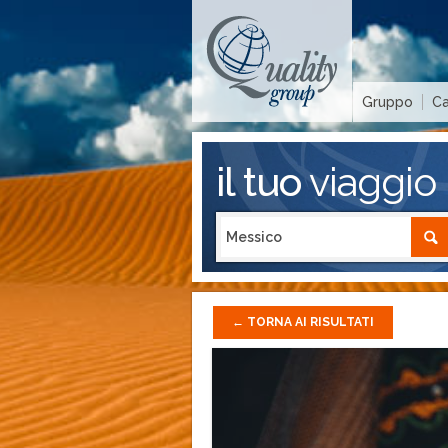
Gruppo
Ca
il tuo
viaggio
←
TORNA AI RISULTATI