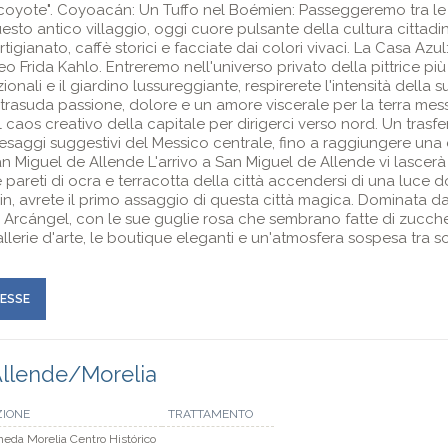
 coyote". Coyoacán: Un Tuffo nel Boémien: Passeggeremo tra le
esto antico villaggio, oggi cuore pulsante della cultura cittadi
tigianato, caffè storici e facciate dai colori vivaci. La Casa Azul
seo Frida Kahlo. Entreremo nell'universo privato della pittrice più
izionali e il giardino lussureggiante, respirerete l'intensità della 
 trasuda passione, dolore e un amore viscerale per la terra mess
 caos creativo della capitale per dirigerci verso nord. Un trasf
esaggi suggestivi del Messico centrale, fino a raggiungere una 
Miguel de Allende L'arrivo a San Miguel de Allende vi lascerà s
le pareti di ocra e terracotta della città accendersi di una luce
n, avrete il primo assaggio di questa città magica. Dominata da
Arcángel, con le sue guglie rosa che sembrano fatte di zuccher
llerie d'arte, le boutique eleganti e un'atmosfera sospesa tra s
RESSE
Allende/Morelia
ZIONE
TRATTAMENTO
eda Morelia Centro Histórico