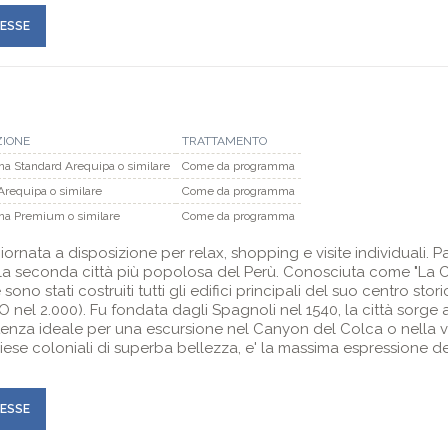
RESSE
ZIONE
TRATTAMENTO
na Standard Arequipa o similare
Come da programma
requipa o similare
Come da programma
na Premium o similare
Come da programma
ornata a disposizione per relax, shopping e visite individuali. Pas
è la seconda città più popolosa del Perù. Conosciuta come "La C
sono stati costruiti tutti gli edifici principali del suo centro sto
 nel 2.000). Fu fondata dagli Spagnoli nel 1540, la città sorge 
rtenza ideale per una escursione nel Canyon del Colca o nella va
hiese coloniali di superba bellezza, e' la massima espressione d
RESSE