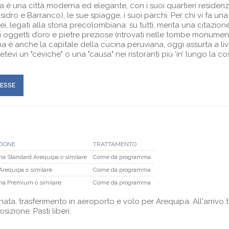
 è una città moderna ed elegante, con i suoi quartieri residenzi
Isidro e Barranco), le sue spiagge, i suoi parchi. Per chi vi fa una
i, legati alla storia precolombiana: su tutti, merita una citazio
 oggetti d’oro e pietre preziose (ritrovati nelle tombe monument
a è anche la capitale della cucina peruviana, oggi assurta a liv
tevi un "ceviche" o una "causa" nei ristoranti più ‘in’ lungo la c
RESSE
ZIONE
TRATTAMENTO
na Standard Arequipa o similare
Come da programma
requipa o similare
Come da programma
na Premium o similare
Come da programma
nata, trasferimento in aeroporto e volo per Arequipa. All'arrivo 
izione. Pasti liberi.