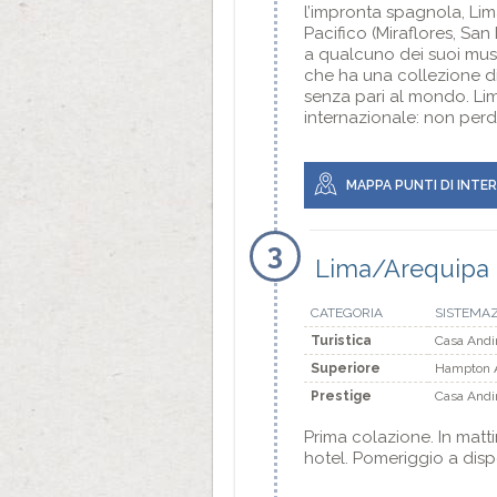
l’impronta spagnola, Lima
Pacifico (Miraflores, San 
a qualcuno dei suoi muse
che ha una collezione di
senza pari al mondo. Lim
internazionale: non perde
MAPPA PUNTI DI INTE
3
Lima/Arequipa
CATEGORIA
SISTEMA
Turistica
Casa Andi
Superiore
Hampton A
Prestige
Casa Andi
Prima colazione. In matti
hotel. Pomeriggio a dispos