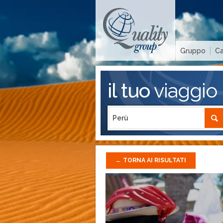
Gruppo
Ca
il tuo
viaggio
←
TORNA AI RISULTATI