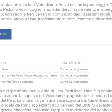
inata con volo Iata. Volo diurno. Arrivo nel tardo pomeriggio. Do
o Mistral o vostri cognomi ad attendervi. Trasferimento in albergo
k up, escursioni e treni verranno comunicati dagli assistenti locali
ordo. Arrivo a Lima, trasferimento in hotel (camera a disposizio
RESSE
ZIONE
TRATTAMENTO
imilare
Come da programma
n Lima Miraflores /Jose' Antonio o similare
Come da programma
ma Miraflores o similare
Come da programma
a disposizione per la visita di Lima. Pasti liberi. Lima è la capit
ata anche la capitale del Vicereame spagnolo delle Indie, ed è
l Perù. La città si trova in una valle scavata dal fiume Rímac i
ondata da Francisco Pizarro il 18 gennaio del 1535, fu devastata
ginaria atmosfera coloniale. Oggi, al di là dell’area del centro 