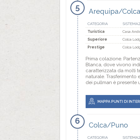
5
Arequipa/Colc
CATEGORIA
SISTEMA
Turistica
Casa Andin
Superiore
Colca Lodg
Prestige
Colca Lodg
Prima colazione. Parten
Blanca, dove vivono indi
caratterizzata da molti 
naturale. Trasferimento e
dei pullman è presente 
MAPPA PUNTI DI INTE
6
Colca/Puno
CATEGORIA
SISTEMA