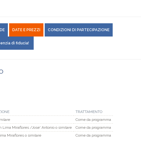
DE
DATE E PREZZI
CONDIZIONI DI PARTECIPAZIONE
enzia di fiducia!
ro
ZIONE
TRATTAMENTO
imilare
Come da programma
n Lima Miraflores /Jose' Antonio o similare
Come da programma
ma Miraflores o similare
Come da programma