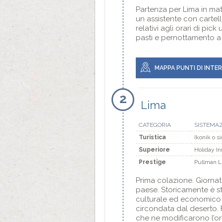
Partenza per Lima in matt
un assistente con cartell
relativi agli orari di pic
pasti e pernottamento a b
MAPPA PUNTI DI INTE
2
Lima
CATEGORIA
SISTEMA
Turistica
Ikonik o s
Superiore
Holiday In
Prestige
Pullman Li
Prima colazione. Giornata 
paese. Storicamente è st
culturale ed economico de
circondata dal deserto. F
che ne modificarono l’ori