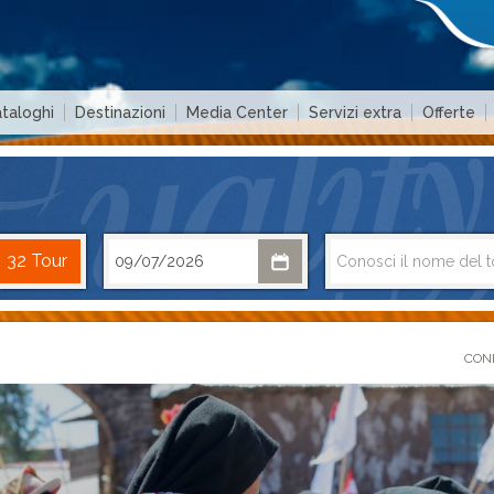
taloghi
Destinazioni
Media Center
Servizi extra
Offerte
COND