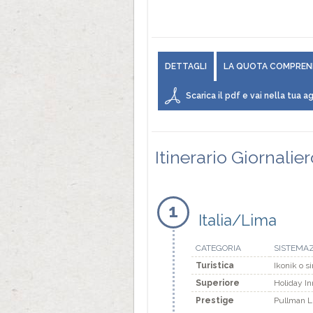
DETTAGLI
LA QUOTA COMPREN
Scarica il pdf e vai nella tua ag
Itinerario Giornalie
1
Italia/Lima
CATEGORIA
SISTEMA
Turistica
Ikonik o s
Superiore
Holiday In
Prestige
Pullman Li