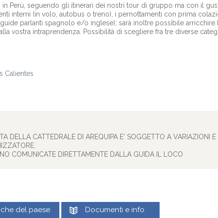
n Perù, seguendo gli itinerari dei nostri tour di gruppo ma con il gusto 
ti interni (in volo, autobus o treno), i pernottamenti con prima colazion
ide parlanti spagnolo e/o inglese); sarà inoltre possibile arricchire l'it
alla vostra intraprendenza. Possibilità di scegliere fra tre diverse cate
s Calientes
SITA DELLA CATTEDRALE DI AREQUIPA E' SOGGETTO A VARIAZIONI E 
IZZATORE.
NNO COMUNICATE DIRETTAMENTE DALLA GUIDA IL LOCO
tiche del paese
Documenti e info