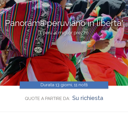
Panorama peruviano in liberta'
Il perù al miglior prezzo
Durata 13 giorni, 11 notti
Su richiesta
QUOTE A PARTIRE DA: