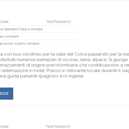
a
ZIONE
TRATTAMENTO
a Standard Colca o similare
e o similare
e (junior suite) o similare
za con bus condiviso per la valle del Colca passando per la ri
sturbati numerosi esemplari di vicunas, lama, alpaca. Si giunge 
terrazzamenti di origine precolombiana che contribuiscono a r
 sistemazione in hotel. Pranzo in ristorante locale durante il vi
una guida parlante spagnolo e/o inglese
RESSE
ZIONE
TRATTAMENTO