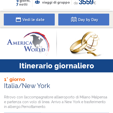
3559
9
giorni,
viaggi di gruppo
da
€
7
notti
Vedi le date
Day by Day
Itinerario giornaliero
1° giorno
Italia/New York
Ritrovo con l’accompagnatore all’aeroporto di Milano Malpensa
e partenza con volo di linea. Arrivo a New York e trasferimento
in albergo.Pernottamento.