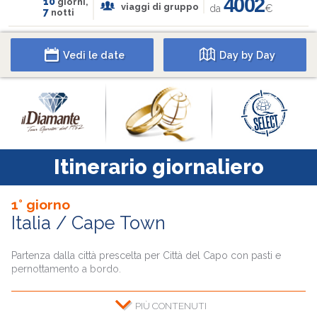
4002
10
giorni,
viaggi di gruppo
da
€
7
notti
Vedi le date
Day by Day
Itinerario giornaliero
1° giorno
Italia / Cape Town
Partenza dalla città prescelta per Città del Capo con pasti e
pernottamento a bordo.
CONTENUTI