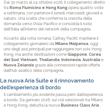
Dal 30 marzo al 24 ottobre 2026, il collegamento diretto
tra
Roma Fiumicino e Hong Kong
opera quattro volte
a settimana, con partenze il lunedì, mercoledì, giovedì e
sabato. Una scelta che conferma la crescita della
domanda verso l’Asia-Pacifico e consolida il ruolo
dell’Italia all’interno del network della compagnia.
Accanto alla rotta romana, Cathay Pacific mantiene il
collegamento giornaliero da
Milano Malpensa
, oggi
uno degli assi principali per raggiungere non solo Hong
Kong, ma anche destinazioni come
Giappone
,
Corea
del Sud
,
Vietnam
,
Thailandia
,
Indonesia
,
Australia
e
Nuova Zelanda
grazie alle connessioni rapide offerte
dall’hub asiatico della compagnia.
La nuova Aria Suite e il rinnovamento
dell’esperienza di bordo
Il cambiamento più evidente passa però dall’esperienza
a bordo. Da gennaio 2026, sui voli selezionati tra Milano
e Hong Kong, debutta la nuova
Business Class Aria