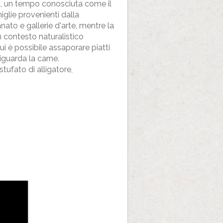
ma, un tempo conosciuta come il
glie provenienti dalla
anato e gallerie d'arte, mentre la
n contesto naturalistico
ui è possibile assaporare piatti
iguarda la carne.
tufato di alligatore,