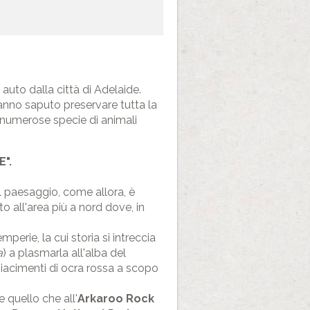
uto dalla città di Adelaide.
hanno saputo preservare tutta la
 numerose specie di animali
".
 il paesaggio, come allora, è
o all'area più a nord dove, in
mperie, la cui storia si intreccia
a
) a plasmarla all'alba del
iacimenti di ocra rossa a scopo
e quello che all'
Arkaroo Rock