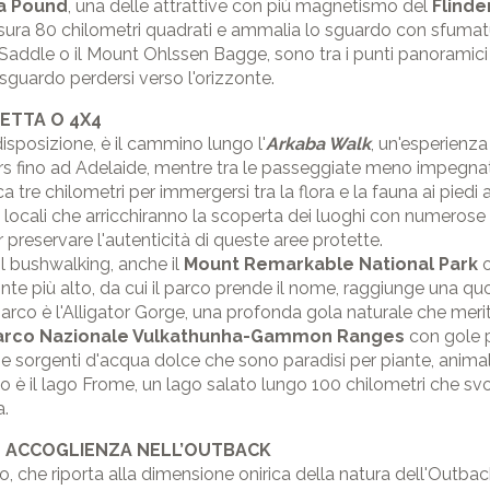
a Pound
, una delle attrattive con più magnetismo del
Flinde
sura 80 chilometri quadrati e ammalia lo sguardo con sfumat
 Saddle o il Mount Ohlssen Bagge, sono tra i punti panoramici m
o sguardo perdersi verso l'orizzonte.
LETTA O 4X4
disposizione, è il cammino lungo l'
Arkaba Walk
, un'esperienza
ders fino ad Adelaide, mentre tra le passeggiate meno impegna
rca tre chilometri per immergersi tra la flora e la fauna ai piedi 
cali che arricchiranno la scoperta dei luoghi con numerose in
reservare l'autenticità di queste aree protette.
 il bushwalking, anche il
Mount Remarkable National Park
o
te più alto, da cui il parco prende il nome, raggiunge una quo
 parco è l'Alligator Gorge, una profonda gola naturale che meri
arco Nazionale Vulkathunha-Gammon Ranges
con gole p
 e sorgenti d'acqua dolce che sono paradisi per piante, animali r
co è il lago Frome, un lago salato lungo 100 chilometri che sv
a.
E ACCOGLIENZA NELL’OUTBACK
, che riporta alla dimensione onirica della natura dell'Outback,