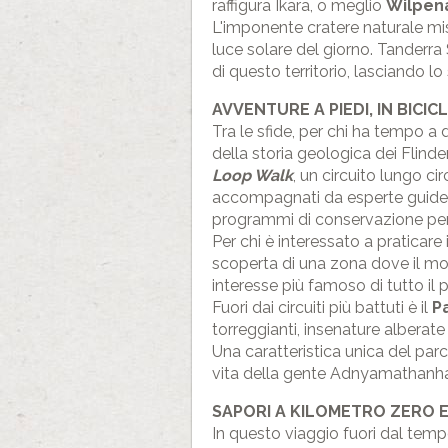
raffigura Ikara, o meglio
Wilpen
L'imponente cratere naturale mi
luce solare del giorno. Tanderra
di questo territorio, lasciando l
AVVENTURE A PIEDI, IN BICIC
Tra le sfide, per chi ha tempo a 
della storia geologica dei Flin
Loop Walk
, un circuito lungo ci
accompagnati da esperte guide lo
programmi di conservazione per p
Per chi è interessato a praticare
scoperta di una zona dove il mon
interesse più famoso di tutto il
Fuori dai circuiti più battuti è il
P
torreggianti, insenature alberate
Una caratteristica unica del par
vita della gente Adnyamathanh
SAPORI A KILOMETRO ZERO 
In questo viaggio fuori dal tempo