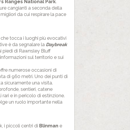
rs Ranges National Park
.
ure cangianti a seconda della
igliori da cui respirare la pace
 che tocca i luoghi più evocativi
tive è da segnalare la
Daybreak
ai piedi di Rawnsley Bluff
formazioni sul territorio e sui
ffre numerose occasioni di
ta di 960 metri. Uno dei punti di
ta sicuramente una visita.
rofonde, sentieri, catene
ari e in pericolo di estinzione.
olge un ruolo importante nella
 i piccoli centri di
Blinman
e