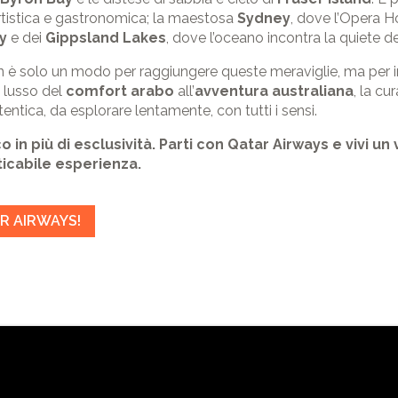
artistica e gastronomica; la maestosa
Sydney
, dove l’Opera Ho
y
e dei
Gippsland Lakes
, dove l’oceano incontra la quiete d
 è solo un modo per raggiungere queste meraviglie, ma per in
l lusso del
comfort arabo
all’
avventura australiana
, la cu
entica, da esplorare lentamente, con tutti i sensi.
o in più di esclusività. Parti con Qatar Airways e vivi u
ticabile esperienza.
R AIRWAYS!