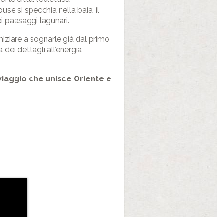
use si specchia nella baia; il
ei paesaggi lagunari.
iziare a sognarle già dal primo
ra dei dettagli all’energia
n viaggio che unisce Oriente e