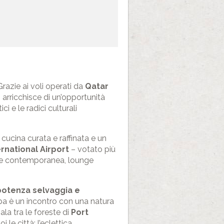
razie ai voli operati da
Qatar
 arricchisce di un’opportunità
ci e le radici culturali
cucina curata e raffinata e un
rnational Airport
– votato più
arte contemporanea, lounge
a potenza selvaggia e
appa è un incontro con una natura
koala tra le foreste di
Port
oi le città: l’eclettica