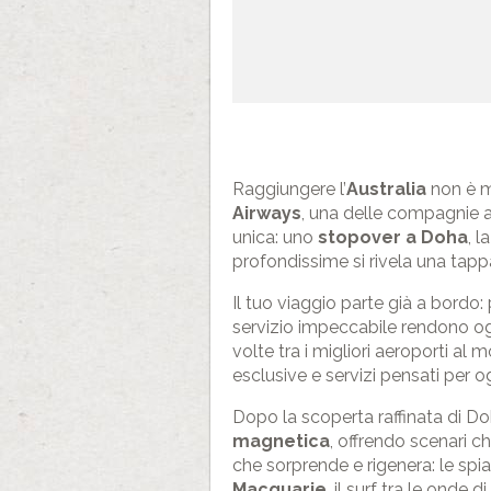
Raggiungere l’
Australia
non è ma
Airways
, una delle compagnie ae
unica: uno
stopover a Doha
, l
profondissime si rivela una tapp
Il tuo viaggio parte già a bordo:
servizio impeccabile rendono ogni
volte tra i migliori aeroporti a
esclusive e servizi pensati per o
Dopo la scoperta raffinata di D
magnetica
, offrendo scenari c
che sorprende e rigenera: le sp
Macquarie
, il surf tra le onde di