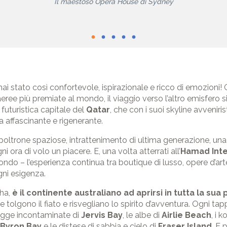
Il maestoso Opera House di Sydney
i stato così confortevole, ispirazionale e ricco di emozioni! G
ree più premiate al mondo, il viaggio verso l’altro emisfero si
a futuristica capitale del
Qatar
, che con i suoi skyline avveniristi
a affascinante e rigenerante.
 poltrone spaziose, intrattenimento di ultima generazione, una 
 ora di volo un piacere. E, una volta atterrati all’
Hamad Inte
l mondo – l’esperienza continua tra boutique di lusso, opere d’
gni esigenza.
oha,
è il continente australiano ad aprirsi in tutta la su
he tolgono il fiato e risvegliano lo spirito d’avventura. Ogni t
iagge incontaminate di
Jervis Bay
, le albe di
Airlie Beach
, i 
Byron Bay
e le distese di sabbia e cielo di
Fraser Island
. E p