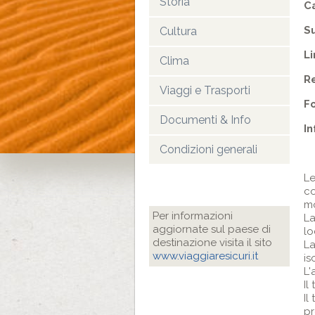
Storia
C
Su
Cultura
L
Clima
Re
Viaggi e Trasporti
F
Documenti & Info
In
Condizioni generali
Le
co
mo
Per informazioni
La
aggiornate sul paese di
lo
destinazione visita il sito
La
www.viaggiaresicuri.it
is
L'
Il
Il
pr