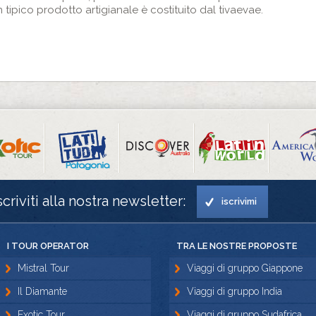
 tipico prodotto artigianale è costituito dal tivaevae.
scriviti alla nostra newsletter:
iscrivimi
I TOUR OPERATOR
TRA LE NOSTRE PROPOSTE
Mistral Tour
Viaggi di gruppo Giappone
Il Diamante
Viaggi di gruppo India
Exotic Tour
Viaggi di gruppo Sudafrica