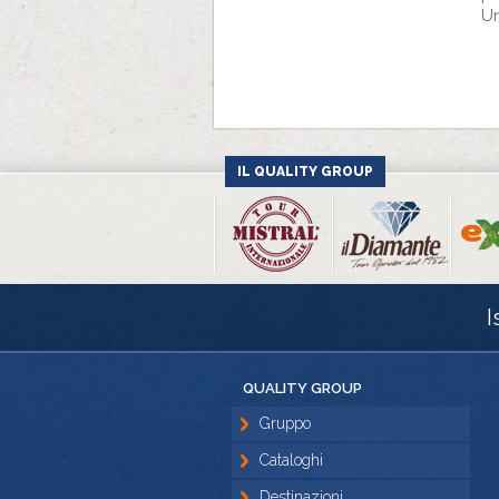
Un
IL QUALITY GROUP
I
QUALITY GROUP
Gruppo
Cataloghi
Destinazioni