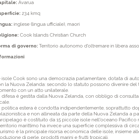
apitale:
Avarua
perficie:
234 kmq
ingua:
inglese (lingua ufficiale), maori
ligione:
Cook Islands Christian Church
orma di governo:
Territorio autonomo d'oltremare in libera as
formazioni
 isole Cook sono una democrazia parlamentare, dotata di auto
n la Nuova Zelanda: secondo lo statuto possono divenire del tu
mento con un atto unilaterale.
 difesa è gestita dalla Nuova Zelanda, con obbligo di consulta
cale.
 politica estera è condotta indipendentemente, soprattutto dop
olazionistica e non allineata da parte della Nuova Zelanda a par
arcipelago è costituito da 15 piccole isole nell'oceano Pacifico 
 territorio marittimo ha invece una superficie complessiva di circa
 turismo è la principale risorsa economica delle isole, insieme a
oduzione di perle, prodotti marini e frutti tropicali.