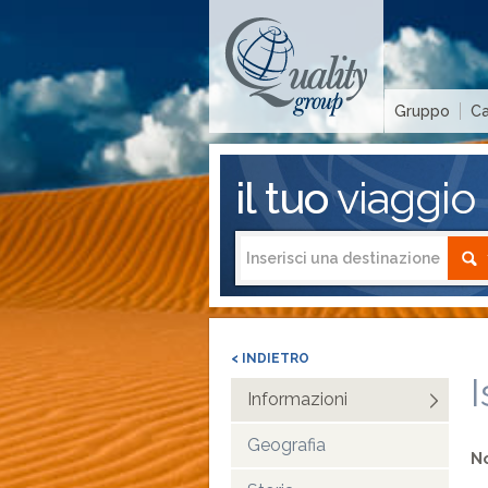
Gruppo
Ca
il tuo
viaggio
< INDIETRO
Informazioni
Geografia
N