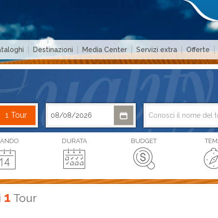
taloghi
Destinazioni
Media Center
Servizi extra
Offerte
ANDO
DURATA
BUDGET
TEM
1
i
Tour