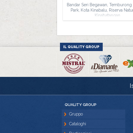
Bandar Seri Begawan, Temburong 
Park, Kota Kinabalu, Riserva Natu
Kinabatangan
IL QUALITY GROUP
I
QUALITY GROUP
Gruppo
Cataloghi