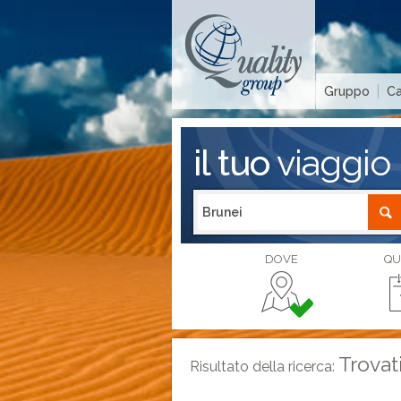
Gruppo
Ca
il tuo
viaggio
DOVE
QU
Trovat
Risultato della ricerca: