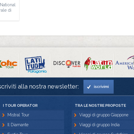
National
rale di
scriviti alla nostra newsletter:
iscrivimi
I TOUR OPERATOR
TRA LE NOSTRE PROPOSTE
Mistral Tour
Viaggi di gruppo Giappone
Il Diamante
Viaggi di gruppo India