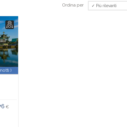
Ordina per
 notti )
76
€