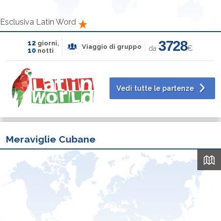
Esclusiva Latin Word
3728
12
giorni,
Viaggio di gruppo
da
€
10
notti
Vedi tutte le partenze
Meraviglie Cubane