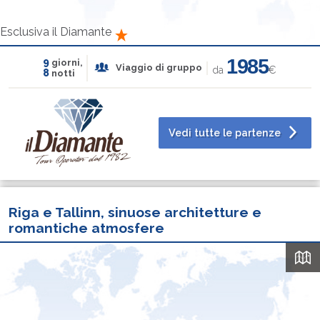
Esclusiva il Diamante
1985
9
giorni,
Viaggio di gruppo
da
€
8
notti
Vedi tutte le partenze
Riga e Tallinn, sinuose architetture e
romantiche atmosfere