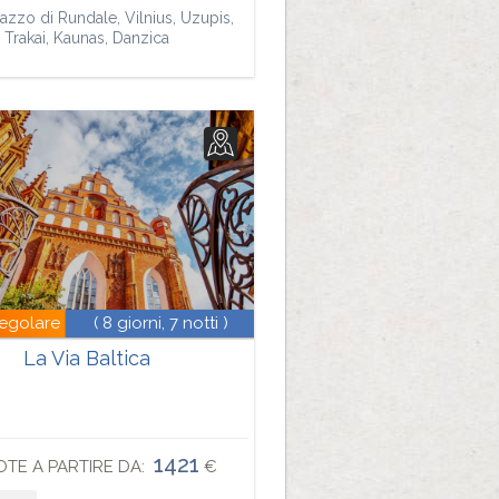
lazzo di Rundale, Vilnius, Uzupis,
Trakai, Kaunas, Danzica
regolare
( 8 giorni, 7 notti )
La Via Baltica
1421
TE A PARTIRE DA:
€