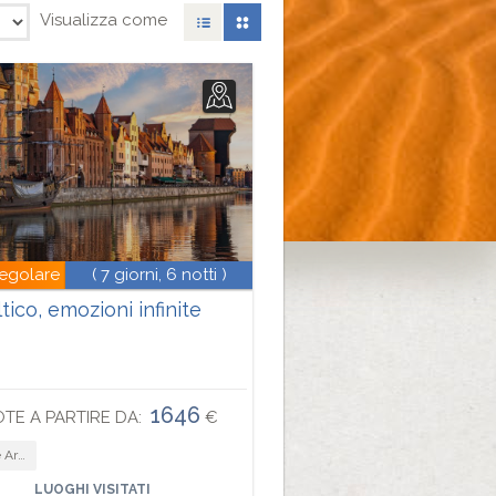
Visualizza come
regolare
( 7 giorni, 6 notti )
tico, emozioni infinite
1646
TE A PARTIRE DA:
€
tettura
LUOGHI VISITATI