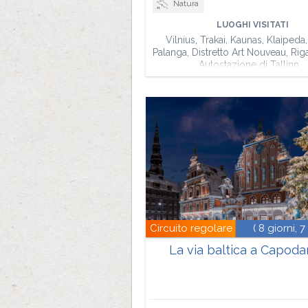
Natura
LUOGHI VISITATI
Vilnius, Trakai, Kaunas, Klaipeda,
Palanga, Distretto Art Nouveau, Riga,
Autostazione di Tallinn
Circuito regolare
( 8 giorni, 7
La via baltica a Capod