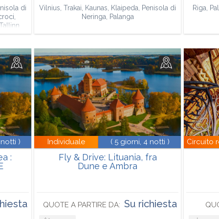
nisola di
Vilnius, Trakai, Kaunas, Klaipeda, Penisola di
Riga, Pa
croci,
Neringa, Palanga
Tallinn
 notti )
Individuale
( 5 giorni, 4 notti )
Circuito 
ea :
Fly & Drive: Lituania, fra
E
Dune e Ambra
chiesta
Su richiesta
QUOTE A PARTIRE DA:
QUO