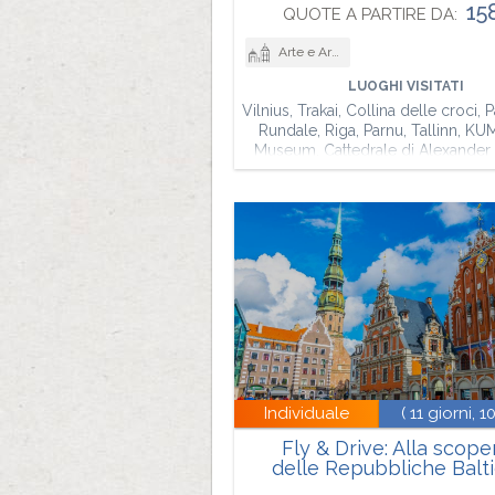
15
QUOTE A PARTIRE DA:
Arte e Architettura
LUOGHI VISITATI
Vilnius, Trakai, Collina delle croci, 
Rundale, Riga, Parnu, Tallinn, KU
Museum, Cattedrale di Alexander
Individuale
( 11 giorni, 10
Fly & Drive: Alla scope
delle Repubbliche Balt