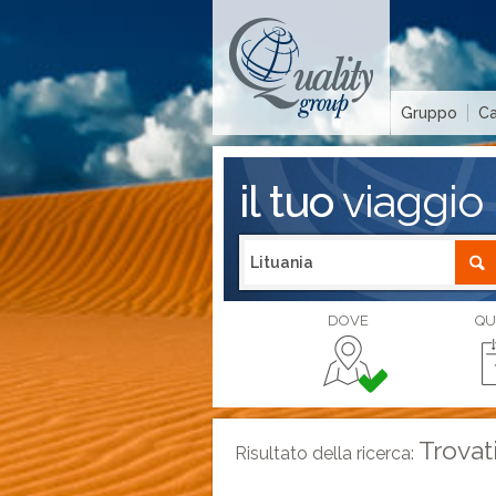
Gruppo
Ca
il tuo
viaggio
DOVE
QU
Trovat
Risultato della ricerca: