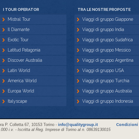
I TOUR OPERATOR
TRA LE NOSTRE PROPOSTE
Mistral Tour
Viaggi di gruppo Giappone
Il Diamante
Viaggi di gruppo India
Exotic Tour
Viaggi di gruppo Sudafrica
Latitud Patagonia
Viaggi di gruppo Messico
Discover Australia
Viaggi di gruppo Argentina
Latin World
Viaggi di gruppo USA
America World
Viaggi di gruppo Turchia
Europa World
Viaggi di gruppo Australia
Italyscape
Viaggi di gruppo Indonesia
a P. Colletta 67, 10153 Torino -
info@qualitygroup.it
Condizioni
000 i.v. - Iscritta al Reg. Imprese di Torino al n. 08639130015