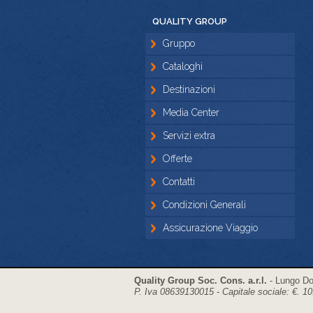
QUALITY GROUP
Gruppo
Cataloghi
Destinazioni
Media Center
Servizi extra
Offerte
Contatti
Condizioni Generali
Assicurazione Viaggio
Quality Group Soc. Cons. a.r.l.
- Lungo Dor
P. Iva 08639130015 - Capitale sociale: €. 10.