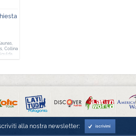
chiesta
Kaunas,
s, Collina
igulda,
Lahemaa,
scriviti alla nostra newsletter:
iscrivimi