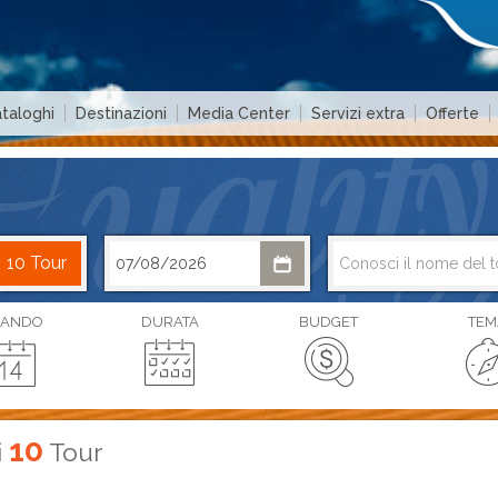
taloghi
Destinazioni
Media Center
Servizi extra
Offerte
ANDO
DURATA
BUDGET
TEM
10
i
Tour