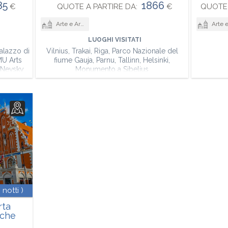
85
1866
€
QUOTE A PARTIRE DA:
€
QUOTE 
Arte e Architettura
Arte e Archi
LUOGHI VISITATI
Palazzo di
Vilnius, Trakai, Riga, Parco Nazionale del
MU Arts
fiume Gauja, Parnu, Tallinn, Helsinki,
 Nevsky
Monumento a Sibelius
 notti )
rta
iche