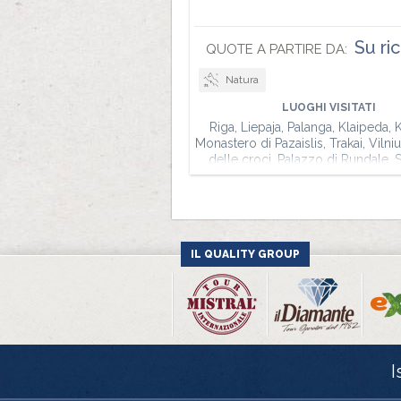
Su ri
QUOTE A PARTIRE DA:
Natura
LUOGHI VISITATI
Riga, Liepaja, Palanga, Klaipeda, 
Monastero di Pazaislis, Trakai, Vilniu
delle croci, Palazzo di Rundale, S
Cesis, Tartu, Parco Nazionale di 
Tallinn, Parnu
IL QUALITY GROUP
I