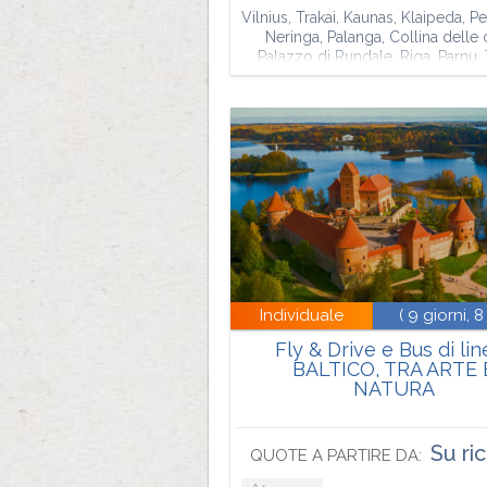
Vilnius, Trakai, Kaunas, Klaipeda, Pe
Neringa, Palanga, Collina delle 
Palazzo di Rundale, Riga, Parnu, 
Individuale
( 9 giorni, 8
Fly & Drive e Bus di lin
BALTICO, TRA ARTE 
NATURA
Su ri
QUOTE A PARTIRE DA: