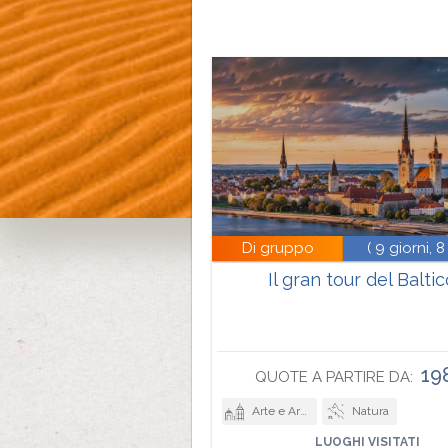
Di gruppo
( 9 giorni, 8
Il gran tour del Balti
19
QUOTE A PARTIRE DA:
Arte e Architettura
Natura
LUOGHI VISITATI