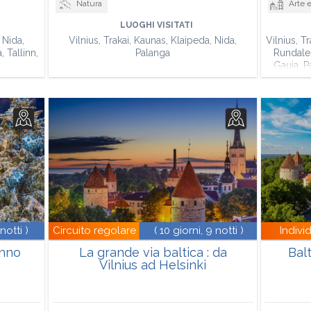
Natura
Arte e Archi
LUOGHI VISITATI
 Nida,
Vilnius, Trakai, Kaunas, Klaipeda, Nida,
Vilnius, T
 Tallinn,
Palanga
Rundale,
Gauja, P
 notti )
Circuito regolare
( 10 giorni, 9 notti )
Indivi
anno
La grande via baltica : da
Balt
Vilnius ad Helsinki