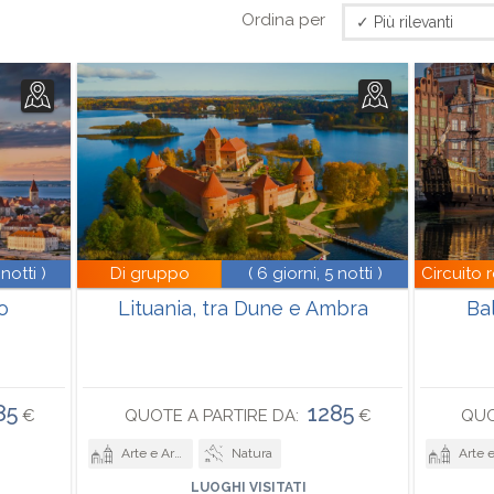
Ordina per
 notti )
Di gruppo
( 6 giorni, 5 notti )
Circuito 
co
Lituania, tra Dune e Ambra
Bal
85
1285
€
QUOTE A PARTIRE DA:
€
QUO
Arte e Architettura
Natura
Arte e Archi
LUOGHI VISITATI