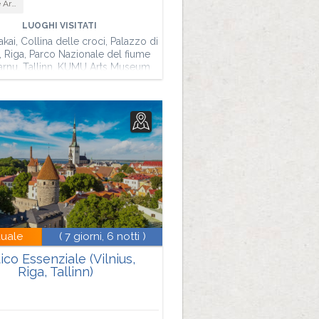
tettura
LUOGHI VISITATI
rakai, Collina delle croci, Palazzo di
 Riga, Parco Nazionale del fiume
arnu, Tallinn, KUMU Arts Museum
duale
( 7 giorni, 6 notti )
ico Essenziale (Vilnius,
Riga, Tallinn)