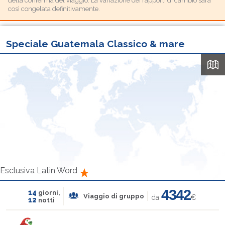
della conferma del viaggio. La variazione dei rapporti di cambio sarà
così congelata definitivamente.
Speciale Guatemala Classico & mare
Esclusiva Latin Word
4342
14
giorni,
Viaggio di gruppo
da
€
12
notti