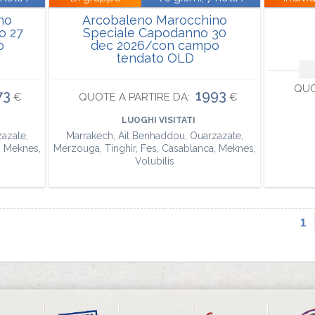
no
Arcobaleno Marocchino
o 27
Speciale Capodanno 30
o
dec 2026/con campo
tendato OLD
QUO
73
1993
€
QUOTE A PARTIRE DA:
€
LUOGHI VISITATI
azate,
Marrakech, Ait Benhaddou, Ouarzazate,
, Meknes,
Merzouga, Tinghir, Fes, Casablanca, Meknes,
Volubilis
1