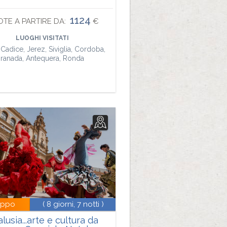
1124
TE A PARTIRE DA:
€
LUOGHI VISITATI
Cadice, Jerez, Siviglia, Cordoba,
ranada, Antequera, Ronda
uppo
( 8 giorni, 7 notti )
lusia...arte e cultura da