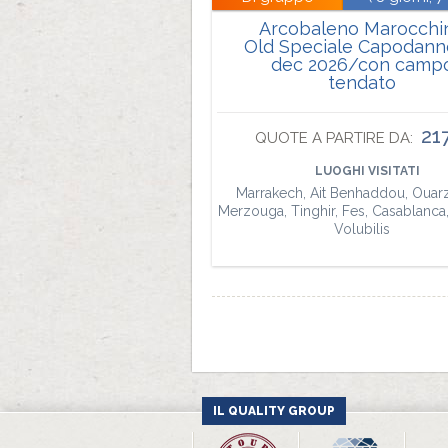
Arcobaleno Marocchi
Old Speciale Capodann
dec 2026/con camp
tendato
21
QUOTE A PARTIRE DA:
LUOGHI VISITATI
Marrakech, Ait Benhaddou, Ouarz
Merzouga, Tinghir, Fes, Casablanca
Volubilis
IL QUALITY GROUP