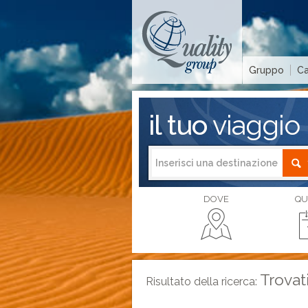
Gruppo
Ca
il tuo
viaggio
DOVE
QU
Trovat
Risultato della ricerca: