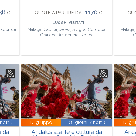
38
1170
€
QUOTE A PARTIRE DA:
€
QUO
LUOGHI VISITATI
lvador de
Malaga, Cadice, Jerez, Siviglia, Cordoba,
Malaga, 
Granada, Antequera, Ronda
G
 notti )
Di gruppo
( 8 giorni, 7 notti )
Di gr
a da
Andalusia...arte e cultura da
Anda