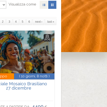
Visualizza come
2
3
4
5
6
next ›
last »
uppo
( 10 giorni, 8 notti )
iale Mosaico Brasiliano
27 dicembre
4490