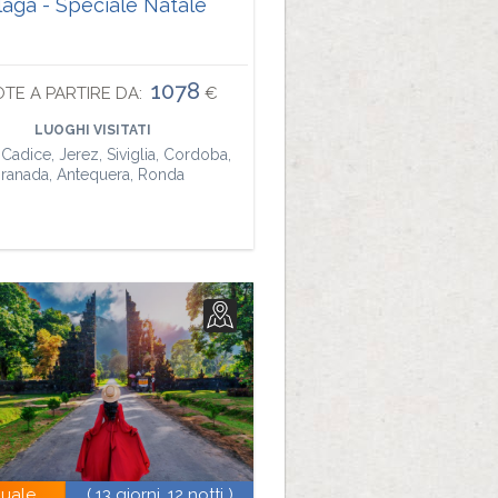
aga - Speciale Natale
1078
TE A PARTIRE DA:
€
LUOGHI VISITATI
Cadice, Jerez, Siviglia, Cordoba,
ranada, Antequera, Ronda
duale
( 13 giorni, 12 notti )