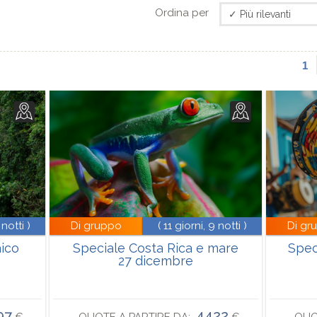
Ordina per
1
 notti )
Di gruppo
( 11 giorni, 9 notti )
Di gr
aico
Speciale Costa Rica e mare
Spec
27 dicembre
97
4422