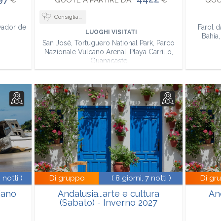
€
QUOTE A PARTIRE DA:
€
QUO
Consigliato per viaggi di nozze
lvador de
Farol d
LUOGHI VISITATI
Bahia,
San Josè, Tortuguero National Park, Parco
Nazionale Vulcano Arenal, Playa Carrillo,
Guanacaste
3 notti )
Di gruppo
( 8 giorni, 7 notti )
Di gr
iano
Andalusia...arte e cultura
And
(Sabato) - Inverno 2027