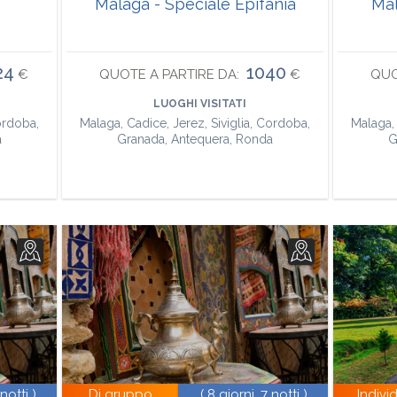
Malaga - Speciale Epifania
Mal
24
1040
€
QUOTE A PARTIRE DA:
€
QUO
LUOGHI VISITATI
ordoba,
Malaga, Cadice, Jerez, Siviglia, Cordoba,
Malaga, 
a
Granada, Antequera, Ronda
G
 notti )
Di gruppo
( 8 giorni, 7 notti )
Indivi