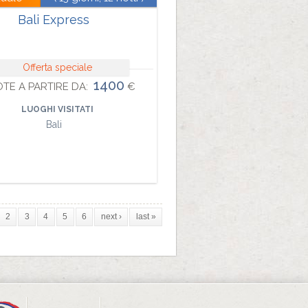
Bali Express
Offerta speciale
1400
TE A PARTIRE DA:
€
LUOGHI VISITATI
Bali
2
3
4
5
6
next ›
last »