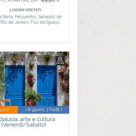
TE A PARTIRE DA:
€
LUOGHI VISITATI
a Barra, Pelourinho, Salvador de
 Rio de Janeiro, Foz do Iguaçu
uppo
( 8 giorni, 7 notti )
alusia...arte e cultura
(Venerdì/Sabato)