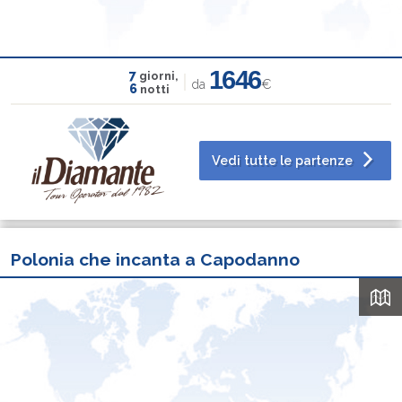
1646
7
giorni,
da
€
6
notti
Vedi tutte le partenze
Polonia che incanta a Capodanno