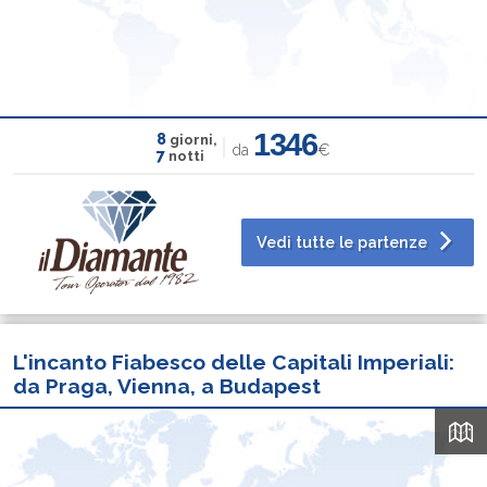
1346
8
giorni,
da
€
7
notti
Vedi tutte le partenze
L'incanto Fiabesco delle Capitali Imperiali:
da Praga, Vienna, a Budapest