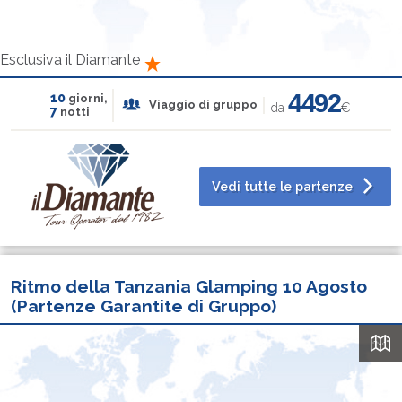
Esclusiva il Diamante
4492
10
giorni,
Viaggio di gruppo
da
€
7
notti
Vedi tutte le partenze
Ritmo della Tanzania Glamping 10 Agosto
(Partenze Garantite di Gruppo)