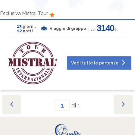
Esclusiva Mistral Tour
3140
13
giorni,
Viaggio di gruppo
da
€
12
notti
Vedi tutte le partenze
1
di
1