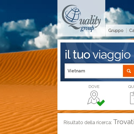
Gruppo
Ca
il tuo
viaggio
DOVE
QU
Trovat
Risultato della ricerca: