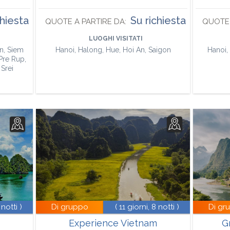
chiesta
Su richiesta
QUOTE A PARTIRE DA:
QUOTE 
LUOGHI VISITATI
n, Siem
Hanoi, Halong, Hue, Hoi An, Saigon
Hanoi,
Pre Rup,
Srei
 notti )
Di gruppo
( 11 giorni, 8 notti )
Di gr
Experience Vietnam
G