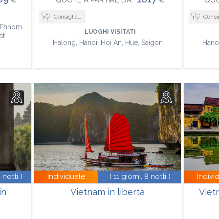
€
QUOTE A PARTIRE DA:
€
QUO
Consigliato per viaggi di nozze
Consigliato per viag
, Phnom
LUOGHI VISITATI
at
Halong, Hanoi, Hoi An, Hue, Saigon
Hanoi
2 notti )
Individuale
( 11 giorni, 8 notti )
Indivi
in
Vietnam in libertà
Viet