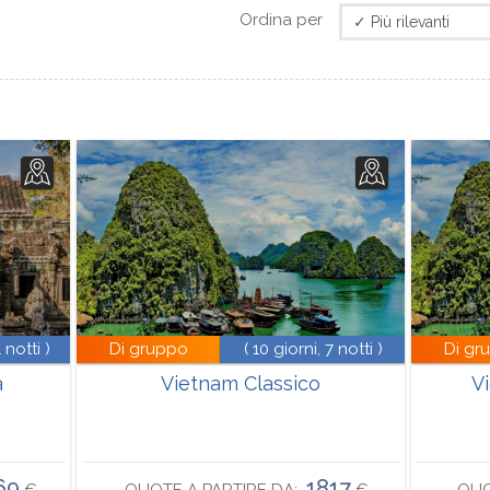
Ordina per
 notti )
Di gruppo
( 10 giorni, 7 notti )
Di gr
a
Vietnam Classico
V
69
1817