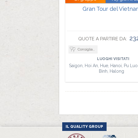
Gran Tour del Vietna
23
QUOTE A PARTIRE DA:
Consigliato per viaggi di nozze
LUOGHI VISITATI
Saigon, Hoi An, Hue, Hanoi, Pu Luo
Binh, Halong
IL QUALITY GROUP