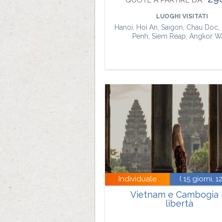
QUOTE A PARTIRE DA:
LUOGHI VISITATI
Hanoi, Hoi An, Saigon, Chau Doc
Penh, Siem Reap, Angkor W
Individuale
( 15 giorni, 1
Vietnam e Cambogia 
libertà