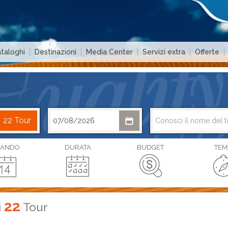
taloghi
Destinazioni
Media Center
Servizi extra
Offerte
ANDO
DURATA
BUDGET
TEM
22
i
Tour