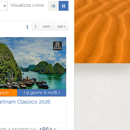
Visualizza come
1
2
next ›
last »
uppo
( 9 giorni, 6 notti )
ietnam Classico 2026
1862