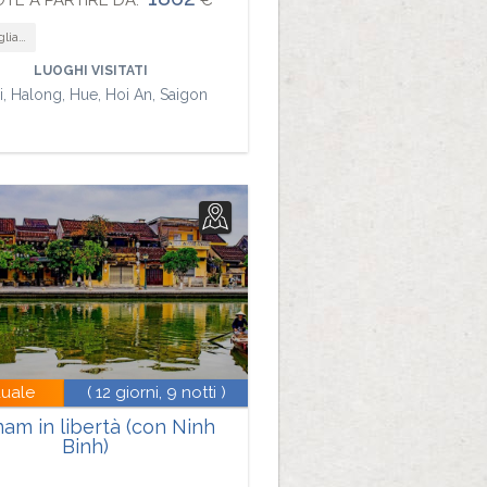
TE A PARTIRE DA:
€
gi di nozze
LUOGHI VISITATI
, Halong, Hue, Hoi An, Saigon
duale
( 12 giorni, 9 notti )
nam in libertà (con Ninh
Binh)