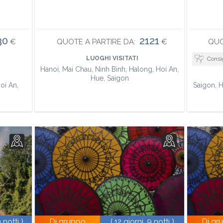
30
2121
€
QUOTE A PARTIRE DA:
€
QUO
LUOGHI VISITATI
Consigliato per viag
Hanoi, Mai Chau, Ninh Binh, Halong, Hoi An,
Hue, Saigon
oi An,
Saigon, H
0 notti )
Di gruppo
( 12 giorni, 9 notti )
Di gr