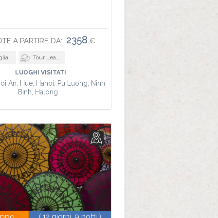
2358
TE A PARTIRE DA:
€
gi di nozze
Tour Leader
LUOGHI VISITATI
oi An, Hue, Hanoi, Pu Luong, Ninh
Binh, Halong
uppo
( 12 giorni, 9 notti )