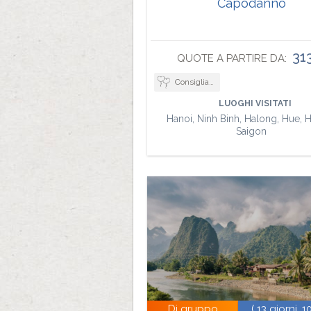
Capodanno
31
QUOTE A PARTIRE DA:
Consigliato per viaggi di nozze
LUOGHI VISITATI
Hanoi, Ninh Binh, Halong, Hue, H
Saigon
Di gruppo
( 13 giorni, 1