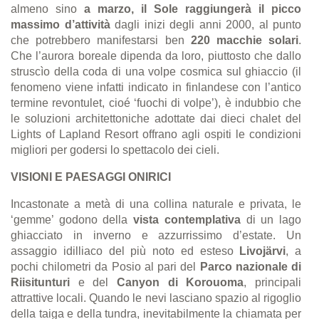
almeno sino
a marzo, il Sole raggiungerà il picco
massimo d’attività
dagli inizi degli anni 2000, al punto
che potrebbero manifestarsi ben
220 macchie solari
.
Che l’aurora boreale dipenda da loro, piuttosto che dallo
struscìo della coda di una volpe cosmica sul ghiaccio (il
fenomeno viene infatti indicato in finlandese con l’antico
termine revontulet, cioé ‘fuochi di volpe’), è indubbio che
le soluzioni architettoniche adottate dai dieci chalet del
Lights of Lapland Resort offrano agli ospiti le condizioni
migliori per godersi lo spettacolo dei cieli.
VISIONI E PAESAGGI ONIRICI
Incastonate a metà di una collina naturale e privata, le
‘gemme’ godono della
vista contemplativa
di un lago
ghiacciato in inverno e azzurrissimo d’estate. Un
assaggio idilliaco del più noto ed esteso
Livojärvi
, a
pochi chilometri da Posio al pari del
Parco nazionale di
Riisitunturi
e del
Canyon di Korouoma
, principali
attrattive locali. Quando le nevi lasciano spazio al rigoglio
della taiga e della tundra, inevitabilmente la chiamata per