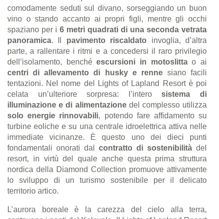
comodamente seduti sul divano, sorseggiando un buon
vino o stando accanto ai propri figli, mentre gli occhi
spaziano per i
6 metri quadrati di una seconda vetrata
panoramica
. Il
pavimento riscaldato
invoglia, d’altra
parte, a rallentare i ritmi e a concedersi il raro privilegio
dell’isolamento, benché
escursioni in motoslitta
o ai
centri di allevamento di husky e renne
siano facili
tentazioni. Nel nome del Lights of Lapland Resort è poi
celata un’ulteriore sorpresa: l’intero
sistema di
illuminazione e di alimentazione
del complesso utilizza
solo energie rinnovabili
, potendo fare affidamento su
turbine eoliche e su una centrale idroelettrica attiva nelle
immediate vicinanze. È questo uno dei dieci punti
fondamentali onorati dal
contratto di sostenibilità
del
resort, in virtù del quale anche questa prima struttura
nordica della Diamond Collection promuove attivamente
lo sviluppo di un turismo sostenibile per il delicato
territorio artico.
L’aurora boreale è la carezza del cielo alla terra,