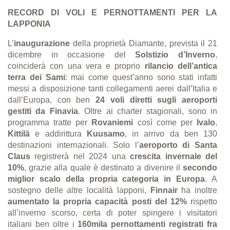
RECORD DI VOLI E PERNOTTAMENTI PER LA
LAPPONIA
L’
inaugurazione
della proprietà Diamante, prevista il 21
dicembre in occasione del
Solstizio d’Inverno
,
coinciderà con una vera e proprio
rilancio dell’antica
terra dei Sami
: mai come quest’anno sono stati infatti
messi
a disposizione tanti collegamenti aerei dall’Italia e
dall’Europa, con ben
24 voli diretti sugli aeroporti
gestiti da Finavia
. Oltre ai charter stagionali, sono in
programma tratte per
Rovaniemi
così come per
Ivalo
,
Kittilä
e addirittura
Kuusamo
, in arrivo da ben 130
destinazioni internazionali. Solo l’
aeroporto di Santa
Claus
registrerà nel 2024 una
crescita invernale del
10%
, grazie alla quale è destinato a divenire il
secondo
miglior scalo della propria categoria in Europa
. A
sostegno delle altre località lapponi,
Finnair
ha inoltre
aumentato la propria capacità posti del 12%
rispetto
all’inverno scorso, certa di poter spingere i visitatori
italiani ben oltre i
160mila pernottamenti registrati fra