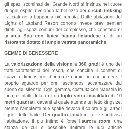
gli spazi sconfinati del Grande Nord si insinua nel cuore
di ogni ospite, rivelando la bellezza dei
circuiti trekking
tracciati nella Lapponia più remota. Dalle abitazioni del
Lights of Lapland Resort corrono invece brevi sentieri
diretti agli spazi comuni del complesso, che constano di
un’
area Spa con tipica sauna finlandese
e di un
ristorante dotato di ampie vetrate panoramiche
.
GEMME DI BENESSERE
La
valorizzazione della visione a 360 gradi
è uno dei
tratti caratteristici del resort, che concilia il comfort di
spazi a dimensione d’uomo e cornici in cui perdere il
proprio sguardo per ore, lasciandosi accarezzare dal
suono del silenzio. Ogni gemma,
costruita con maestria in
loco, è
infatti dotata di un
triplo vetro riscaldato di 10
metri quadrati
, davanti al quale attende un letto kingsize,
mentre l’ambiente alle spalle rievoca il calore e gli arredi
lignei delle baite. Dei
quattro locali
in cui è suddivisa
l’abitazione, il più intimo è forse l’
aurora room
, una
stanza da cui è possibile rimirare le luci artiche