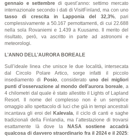
gennaio e settembre
di quest’anno: settimo mercato
internazionale secondo i dati di VisitFinland, ma con uno
tasso di crescita in Lapponia del 32,3%
, pari
complessivamente a 50.167 pernottamenti, di cui 22.688
nella sola Rovaniemi e 1.439 a Kuusamo. Il merito del
risultato, però, va ascritto
in parte
ad astronomi e
meteorologi.
L’ANNO DELL’AURORA BOREALE
Sull’ideale linea che unisce le due località, intersecata
dal Circolo Polare Artico, sorge infatti il piccolo
insediamento di
Posio
, considerato
uno dei migliori
punti d’osservazione al mondo dell’aurora boreale
, a
4 chilometri dal quale è stato allestito il Lights of Lapland
Resort. Il nome del complesso non è un semplice
omaggio allo spettacolo di luci che già in tempi ancestrali
incantava gli eroi del
Kalevala
, il ciclo di canti e saghe
tradizionali della Finlandia, ma l’attestazione di trovarsi
esattamente là dove la
NASA sostiene accadrà
qualcosa di davvero straordinario fra il 2024 e il 2025
: