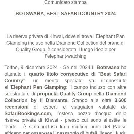
Comunicato stampa
BOTSWANA, BEST SAFARI COUNTRY 2024
La riserva privata di Khwai, dove si trova l’Elephant Pan
Glamping incluso nella Diamond Collection del brand di
Quality Group, è considerata il luogo ideale per
l’elephant-watching
Torino, 9 dicembre 2024
- Se nel 2024 il
Botswana
ha
ottenuto il
quarto titolo consecutivo di “Best Safari
Country”
, un merito speciale va riconosciuto
all’
Elephant Pan Glamping
: il campo incluso con altre
sei strutture di
proprietà Quality Group
nella
Diamond
Collection by Il Diamante.
Stando alle oltre
3.600
recensioni
di esperti e viaggiatori valutate da
SafariBookings.com
, l’estesa pozza d’acqua della
riserva privata di Khwai - presso cui sono allestite le
tende - è stata inclusa fra i migliori punti del Paese
africano per osservare il passaggio di bufali, licaoni, kudu