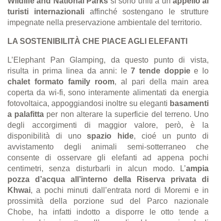
Wildlife and National Parks
si sono uniti a un’
appello ai
turisti internazionali
affinché sostengano le strutture
impegnate nella preservazione ambientale del territorio.
LA SOSTENIBILITÀ CHE PIACE AGLI ELEFANTI
L’Elephant Pan Glamping, da questo punto di vista,
risulta in prima linea da anni: le
7 tende doppie
e lo
chalet formato family room
, al pari della main area
coperta da wi-fi, sono interamente alimentati da energia
fotovoltaica, appoggiandosi inoltre su eleganti
basamenti
a palafitta
per non alterare la superficie del terreno. Uno
degli accorgimenti di maggior valore, però, è la
disponibilità di uno
spazio hide
, cioé un punto di
avvistamento degli animali semi-sotterraneo che
consente di osservare gli elefanti ad appena pochi
centimetri, senza disturbarli in alcun modo. L’
ampia
pozza d’acqua all’interno della Riserva privata di
Khwai
, a pochi minuti dall’entrata nord di Moremi e in
prossimità della porzione sud del Parco nazionale
Chobe, ha infatti indotto a disporre le otto tende a