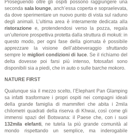
Proseguendo oltre gli ospiti possono raggiungere una
seconda
sala lounge
, anch’essa coperta e sopraelevata,
da dove sperimentare un nuovo punto di vista sul raduno
degli animali. L’ultima area è interamente dedicata alla
ristorazione
e, protendendosi verso la pozza, regala
un’ulteriore prospettiva protetta dalla struttura di mokuti: in
questo modo, per ogni fase della giornata è possibile
apprezzare la visione dell’abbeveraggio sfruttando
sempre le
migliori condizioni di luce
. Se il richiamo del
delta dovesse poi farsi più intenso, fotosafari sono
disponibili sia a piedi, che in auto o sulle barche mokoro.
NATURE FIRST
Qualunque sia il mezzo scelto, l’Elephant Pan Glamping
sa infatti trasformare i propri ospiti nei compagni ideali
della grande famiglia di mammiferi che abita i 2mila
chilometri quadrati della riserva di Khwai, così come gli
immensi spazi del Botswana: il Paese che, con i suoi
132mila elefanti
, ne tutela la più grande comunità al
mondo rispettando un semplice, ma inderogabile