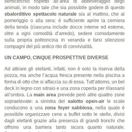
semicerchio rispetto all’area di abbeveraggio degli
animali, in modo tale che sia possibile godere di questo
sbalorditivo spettacolo naturale
sia al mattino, che al
pomeriggio o alla sera: è sufficiente aprire la cerniera
della tenda (ciascuna include docce interne ed esterne,
oltre a ogni comodità d’
arredo)
, sedere comodamente
sulla propria poltroncina in veranda e farsi silenziosi
compagni del più antico rito di convivialità.
UN CAMPO,
CINQUE PROSPETTIVE DIVERSE
Ad attirare gli elefanti, infatti, non è solo la riserva della
pozza, ma anche l’acqua fresca presente nella piscina a
forma di otto che si affaccia su di essa. Tutt’attorno, un bel
deck in legno con sdraio e una zona coperta per rilassarsi
all’ombra. La
main area
prevede però altre quattro zone
sopraelevate: a sinistra del
salotto open-air
le scale
conducono a una
zona foyer sabbiosa
, nella quale è
possibile organizzare cene a buffet sotto le stelle, divisi
dagli elefanti grazie alla presenza di grandi tronchi che
offrono una barriera tanto sicura quanto naturale.