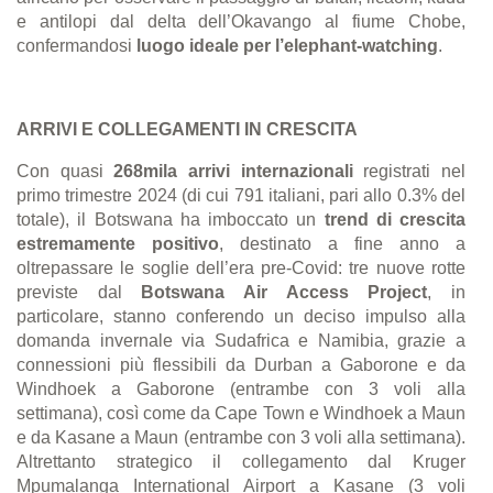
e antilopi dal delta dell’Okavango al fiume Chobe,
confermandosi
luogo ideale per l’elephant-watching
.
A
RRIVI E COLLEGAMENTI IN CRESCITA
Con quasi
268mila arrivi internazionali
registrati nel
primo trimestre 2024 (di cui 791 italiani, pari allo 0.3% del
totale), il Botswana ha imboccato un
trend di crescita
estremamente positivo
, destinato a fine anno a
oltrepassare le soglie dell’era pre-Covid: tre nuove rotte
previste dal
Botswana Air Access Project
, in
particolare, stanno conferendo un deciso impulso alla
domanda invernale via Sudafrica e Namibia, grazie a
connessioni più flessibili da Durban a Gaborone e da
Windhoek a Gaborone (entrambe con 3 voli alla
settimana), così come da Cape Town e Windhoek a Maun
e da Kasane a Maun (entrambe con 3 voli alla settimana).
Altrettanto strategico il collegamento dal Kruger
Mpumalanga International Airport a Kasane (3 voli