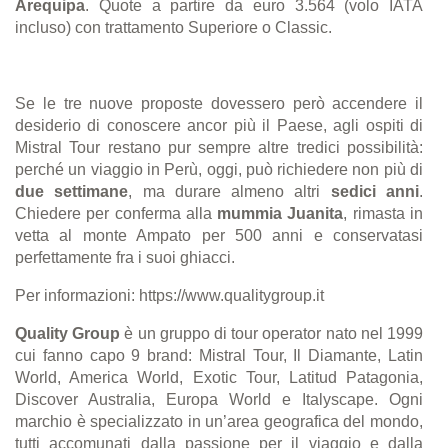
Arequipa
. Quote a partire da euro 3.564 (volo IATA
incluso) con trattamento Superiore o Classic.
Se le tre nuove proposte dovessero però accendere il
desiderio di conoscere ancor più il Paese, agli ospiti di
Mistral Tour restano pur sempre altre tredici possibilità:
perché un viaggio in Perù, oggi, può richiedere non più di
due settimane
, ma durare almeno altri
sedici anni
.
Chiedere per conferma alla
mummia Juanita
, rimasta in
vetta al monte Ampato per 500 anni e conservatasi
perfettamente fra i suoi ghiacci.
Per informazioni:
https://www.qualitygroup.it
Quality Group
è un gruppo di tour operator nato nel 1999
cui fanno capo 9 brand:
Mistral Tour, Il Diamante, Latin
World, America World, Exotic Tour, Latitud Patagonia,
Discover Australia, Europa World e Italyscape. Ogni
marchio è specializzato in un
’
area geografica del mondo,
tutti accomunati dalla passione per il viaggio e dalla