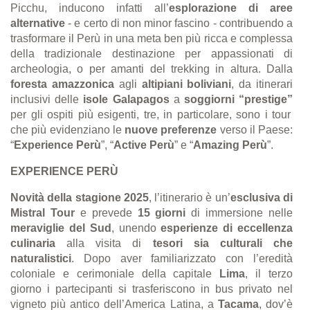
Picchu, inducono infatti all’
esplorazione di aree
alternative
- e certo di non minor fascino - contribuendo a
trasformare il Perù in una meta ben più ricca e complessa
della tradizionale destinazione per appassionati di
archeologia, o per amanti del trekking in altura. Dalla
foresta amazzonica
agli
altipiani boliviani
, da
itinerari
inclusivi delle
isole Galapagos
a
soggiorni
“
prestige
”
per gli ospiti più esigenti, tre, in particolare, sono i tour
che più evidenziano le
nuove preferenze
verso il Paese:
“
Experience Per
ù
”,
“
Active Per
ù
” e
“
Amazing Per
ù
”.
EXPERIENCE PERÙ
Novità della stagione 2025
, l’itinerario è un’
esclusiva di
Mistral Tour
e prevede
15 giorni
di immersione nelle
meraviglie del Sud
, unendo
esperienze di eccellenza
culinaria
alla visita di
tesori sia culturali che
naturalistici
. Dopo aver familiarizzato con l’eredità
coloniale e cerimoniale della capitale
Lima
, il terzo
giorno i partecipanti si trasferiscono in bus privato nel
vigneto più antico dell’America Latina, a
Tacama
, dov’è