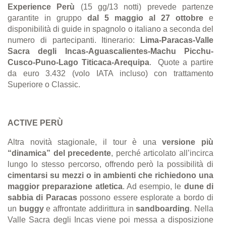
Experience Perù
(15 gg/13 notti) prevede partenze
garantite in gruppo
dal 5 maggio al 27 ottobre
e
disponibilità di guide in spagnolo o italiano a seconda del
numero di partecipanti. Itinerario:
Lima-Paracas-Valle
Sacra degli Incas-Aguascalientes-Machu Picchu-
Cusco-Puno-Lago Titicaca-Arequipa
. Quote a partire
da euro 3.432 (volo IATA incluso) con trattamento
Superiore o Classic.
ACTIVE PERÙ
Altra novità stagionale, il tour è una
versione più
“dinamica” del precedente
, perché articolato all’incirca
lungo lo stesso percorso, offrendo però la possibilità di
cimentarsi su mezzi o in ambienti che richiedono una
maggior preparazione atletica
. Ad esempio, le
dune di
sabbia di Paracas
possono essere esplorate a bordo di
un
buggy
e affrontate addirittura in
sandboarding
. Nella
Valle Sacra degli Incas viene poi messa a disposizione