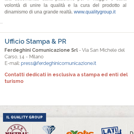
volont
à
di unire la qualit
à
e la cura del prodotto al
dinamismo di una grande realt
à.
www.qualitygroup.it
...
Ufficio Stampa & PR
Ferdeghini Comunicazione Srl
- Via San Michele del
Carso, 14 - Milano
E-mail:
press@ferdeghinicomunicazione.it
Contatti dedicati in esclusiva a stampa ed enti del
turismo
IL QUALITY GROUP