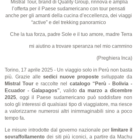
Mistral Tour, brand di Quality Group, rinnova e amplia
l’offerta per il Paese sudamericano con tour pensati
anche per gli amanti della cucina d’eccellenza, dei viaggi
“active” e del trekking panoramico
Che la tua forza, padre Sole e il tuo amore, madre Terra
mi aiutino a trovare speranza nel mio cammino
(Preghiera Inca)
Torino, 17 aprile 2025
- Un viaggio solo in Perù non basta
più. Grazie alle
sedici nuove proposte
sviluppate da
Mistral Tour
e raccolte nel
catalogo
“
Per
ù
- Bolivia -
Ecuador - Galapagos
”
, valido
da marzo a dicembre
2025
, oggi il Paese sudamericano può soddisfare non
solo gli interessi di qualsiasi tipo di viaggiatore, ma riesce
a valorizzarne numerosi altri inimmaginabili sino a poco
tempo fa.
Le misure introdotte dal governo nazionale per
limitare il
sovraffollamento
dei siti più iconici, a partire da Machu