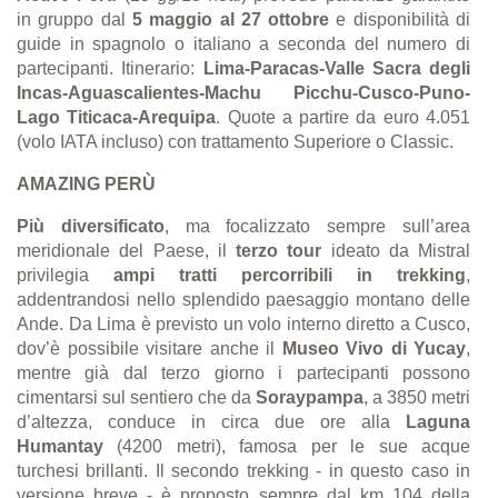
in gruppo dal
5 maggio al 27 ottobre
e disponibilità di
guide in spagnolo o italiano a seconda del numero di
partecipanti. Itinerario:
Lima-Paracas-Valle Sacra degli
Incas-Aguascalientes-Machu Picchu-Cusco-Puno-
Lago Titicaca-Arequipa
. Quote a partire da euro 4.051
(volo IATA incluso) con trattamento Superiore o Classic.
AMAZING PER
Ù
Più diversificato
, ma focalizzato sempre sull’area
meridionale del Paese, il
terzo tour
ideato da Mistral
privilegia
ampi tratti percorribili in trekking
,
addentrandosi nello splendido paesaggio montano delle
Ande. Da Lima è previsto un volo interno diretto a Cusco,
dov’è possibile visitare anche il
Museo Vivo di Yucay
,
mentre già dal terzo giorno i partecipanti possono
cimentarsi sul sentiero che da
Soraypampa
, a 3850 metri
d’altezza, conduce in circa due ore alla
Laguna
Humantay
(4200 metri), famosa per le sue acque
turchesi brillanti. Il secondo trekking
- in
questo caso in
versione breve - è proposto sempre dal km 104 della