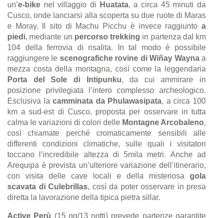
un’
e-bike
nel villaggio di
Huatata
, a circa 45 minuti da
Cusco, onde lanciarsi alla scoperta su due ruote di Maras
e Moray. Il sito di Machu Picchu è invece raggiunto
a
piedi
, mediante un
percorso trekking
in partenza dal km
104 della ferrovia di risalita. In tal modo è possibile
raggiungere le
scenografiche rovine di Wi
ñ
ay Wayna
a
mezza costa della montagna, così come la leggendaria
Porta del Sole di Intipunku
, da cui ammirare in
posizione privilegiata l’intero complesso archeologico.
Esclusiva la
camminata da Phulawasipata
, a circa 100
km a sud-est di Cusco, proposta per osservare in tutta
calma le variazioni di colori delle
Montagne Arcobaleno
,
così chiamate perché cromaticamente sensibili alle
differenti condizioni climatiche, sulle quali i visitatori
toccano l’incredibile altezza di 5mila metri. Anche ad
Arequipa è prevista un’ulteriore variazione dell’itinerario,
con visita delle cave locali e della misteriosa
gola
scavata di Culebrillas
, così da poter osservare in presa
diretta la lavorazione della tipica pietra sillar.
Active Perù
(15 gg/13 notti) prevede partenze garantite