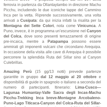
ferrovia in partenza da Ollantaytambo in direzione Machu
Picchu, includendo le due iconiche tappe del Cammino
Inca per la vetta. Riprende successivamente, una volta
arrivati a
Cusipata
: da qui inizia infatti la risalita per la
Montagna dei Sette Colori
, nota come
Vinicunca
. A
Puno, invece, è in programma un’escursione nel
Canyon
del Colca
, dove sono presenti terrazzamenti di origine
pre-incaica, mentre a
Patapampa
possono essere
ammirati gli imponenti vulcani che circondano Arequipa.
In occasione della visita alle cave di Arequipa è possibile
percorrere la splendida Ruta del Sillar sino al Canyon
Culebrillas.
Amazing Perù
(15 gg/13 notti) prevede partenze
garantite in gruppo
dal 12 maggio al 20 ottobre
e
disponibilità di guide in spagnolo o italiano a seconda del
numero di partecipanti. Itinerario:
Lima-
Cusco—
Lagunaa Humantay-Valle Sacra degli Incas-Machu
Picchu-Trekking Inca breve-Montagne Arcobaleno-
Puno-Lago Titicaca-Canyon del Colca-Ruta del Sillar-