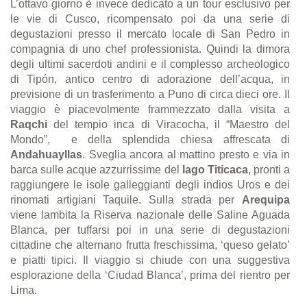
L’ottavo giorno è invece dedicato a un tour esclusivo per
le vie di Cusco, ricompensato poi da una serie di
degustazioni presso il mercato locale di San Pedro in
compagnia di uno chef professionista. Quindi la dimora
degli ultimi sacerdoti andini e il complesso archeologico
di Tipón, antico centro di adorazione dell’acqua, in
previsione di un trasferimento a Puno di circa dieci ore. Il
viaggio è piacevolmente frammezzato dalla visita a
Raqchi
del tempio inca di Viracocha, il “Maestro del
Mondo”, e della splendida chiesa affrescata di
Andahuayllas
. Sveglia ancora al mattino presto e via in
barca sulle acque azzurrissime del
lago Titicaca
, pronti a
raggiungere le isole galleggianti degli indios Uros e dei
rinomati artigiani Taquile. Sulla strada per
Arequipa
viene lambita la Riserva nazionale delle Saline Aguada
Blanca, per tuffarsi poi in una serie di degustazioni
cittadine che alternano frutta freschissima, ‘queso gelato’
e piatti tipici. Il viaggio si chiude con una suggestiva
esplorazione della ‘Ciudad Blanca’, prima del rientro per
Lima.