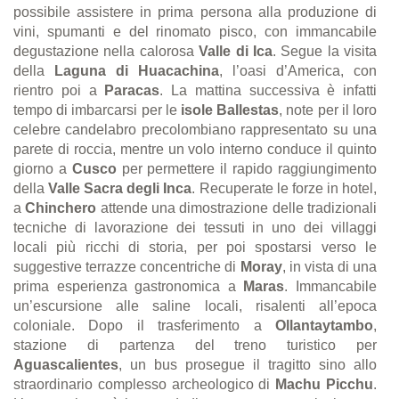
possibile assistere in prima persona alla produzione di
vini, spumanti e del rinomato pisco, con immancabile
degustazione nella calorosa
Valle di Ica
. Segue la visita
della
Laguna di Huacachina
, l’oasi d’America, con
rientro poi a
Paracas
. La mattina successiva è infatti
tempo di imbarcarsi per le
isole Ballestas
, note per il loro
celebre candelabro precolombiano rappresentato su una
parete di roccia, mentre un volo interno conduce il quinto
giorno a
Cusco
per permettere il rapido raggiungimento
della
Valle Sacra degli Inca
. Recuperate le forze in hotel,
a
Chinchero
attende una dimostrazione delle tradizionali
tecniche di lavorazione dei tessuti in uno dei villaggi
locali più ricchi di storia, per poi spostarsi verso le
suggestive terrazze concentriche di
Moray
, in vista di una
prima esperienza gastronomica a
Maras
. Immancabile
un’escursione alle saline locali, risalenti all’epoca
coloniale. Dopo il trasferimento a
Ollantaytambo
,
stazione di partenza del treno turistico per
Aguascalientes
, un bus prosegue il tragitto sino allo
straordinario complesso archeologico di
Machu Picchu
.